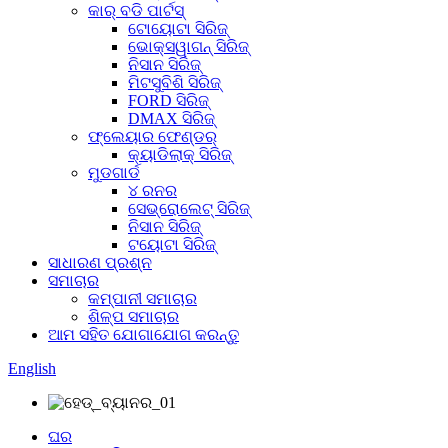
କାର୍ ବଡି ପାର୍ଟସ୍
ଟୋୟୋଟା ସିରିଜ୍
ଭୋକ୍ସୱାଗନ୍ ସିରିଜ୍
ନିସାନ ସିରିଜ୍
ମିଟସୁବିଶି ସିରିଜ୍
FORD ସିରିଜ୍
DMAX ସିରିଜ୍
ଫ୍ଲେୟାର ଫେଣ୍ଡର୍
କ୍ୟାଡିଲାକ୍ ସିରିଜ୍
ମୁଡଗାର୍ଡ
୪ ରନର
ସେଭ୍ରୋଲେଟ୍ ସିରିଜ୍
ନିସାନ ସିରିଜ୍
ଟୟୋଟା ସିରିଜ୍
ସାଧାରଣ ପ୍ରଶ୍ନ
ସମାଚାର
କମ୍ପାନୀ ସମାଚାର
ଶିଳ୍ପ ସମାଚାର
ଆମ ସହିତ ଯୋଗାଯୋଗ କରନ୍ତୁ
English
ଘର