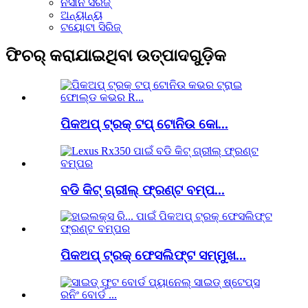
ନିସାନ ସିରିଜ୍
ଅନ୍ୟାନ୍ୟ
ଟୟୋଟା ସିରିଜ୍
ଫିଚର୍ କରାଯାଇଥିବା ଉତ୍ପାଦଗୁଡ଼ିକ
ପିକଅପ୍ ଟ୍ରକ୍ ଟପ୍ ଟୋନିଉ କୋ...
ବଡି କିଟ୍ ଗ୍ରୀଲ୍ ଫ୍ରଣ୍ଟ ବମ୍ପ...
ପିକଅପ୍ ଟ୍ରକ୍ ଫେସଲିଫ୍ଟ ସମ୍ମୁଖ...