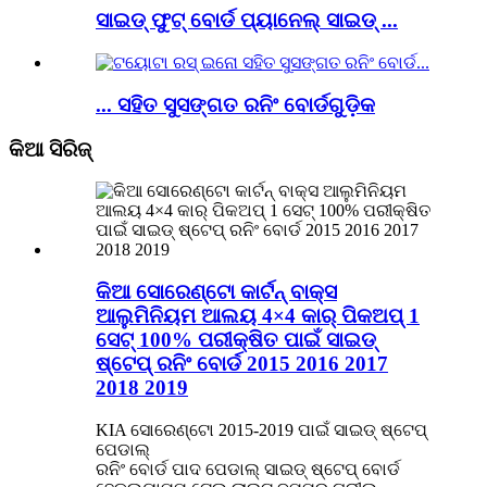
ସାଇଡ୍ ଫୁଟ୍ ବୋର୍ଡ ପ୍ୟାନେଲ୍ ସାଇଡ୍ ...
... ସହିତ ସୁସଙ୍ଗତ ରନିଂ ବୋର୍ଡଗୁଡ଼ିକ
କିଆ ସିରିଜ୍
କିଆ ସୋରେଣ୍ଟୋ କାର୍ଟନ୍ ବାକ୍ସ
ଆଲୁମିନିୟମ ଆଲୟ 4×4 କାର୍ ପିକଅପ୍ 1
ସେଟ୍ 100% ପରୀକ୍ଷିତ ପାଇଁ ସାଇଡ୍
ଷ୍ଟେପ୍ ରନିଂ ବୋର୍ଡ 2015 2016 2017
2018 2019
KIA ସୋରେଣ୍ଟୋ 2015-2019 ପାଇଁ ସାଇଡ୍ ଷ୍ଟେପ୍
ପେଡାଲ୍
ରନିଂ ବୋର୍ଡ ପାଦ ପେଡାଲ୍ ସାଇଡ୍ ଷ୍ଟେପ୍ ବୋର୍ଡ