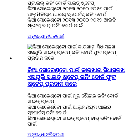
ଷ୍ଟାଇଲ୍ ରନିଂ ବୋର୍ଡ ସାଇଡ୍ ଷ୍ଟେପ୍
କିଆ ସୋରେଣ୍ଟୋ ୨୦୧୩ ୨୦୧୦ ୨୦୧୫ ପାଇଁ
ଆଲୁମିନିୟମ ଆଲୟ ସ୍ପୋର୍ଟସ୍ ରନିଂ ବୋର୍ଡ
କିଆ ସୋରେଣ୍ଟୋ ୨୦୧୩ ୨୦୧୦ ୨୦୧୫ ଆଇଡି
ଷ୍ଟେପ୍ ବାର୍ ରନିଂ ବୋର୍ଡ ପାଇଁ
ଅନୁସନ୍ଧାନ
ବିବରଣୀ
କିଆ ସୋରେଣ୍ଟୋ ପାଇଁ କାରଖାନା ସିଧାସଳଖ
ଏସୟୁଭି ସାଇଡ୍ ଷ୍ଟେପ୍ ରନିଂ ବୋର୍ଡ ଫୁଟ
ଷ୍ଟେପ୍ ପ୍ରଦାନ କରେ
କିଆ ସୋରେଣ୍ଟୋ ପାଇଁ ମୂଳ ଶୈଳୀର ରନିଂ ବୋର୍ଡ
ସାଇଡ୍ ଷ୍ଟେପ୍
କିଆ ସୋରେଣ୍ଟୋ ପାଇଁ ଆଲୁମିନିୟମ ଆଲୟ
ସ୍ପୋର୍ଟସ୍ ରନିଂ ବୋର୍ଡ
କିଆ ସୋରେଣ୍ଟୋ ସାଇଡ୍ ଷ୍ଟେପ୍ ବାର୍ ରନିଂ ବୋର୍ଡ
ପାଇଁ
ଅନୁସନ୍ଧାନ
ବିବରଣୀ