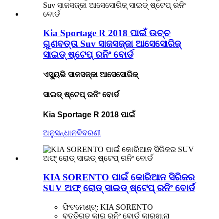
Kia Sportage R 2018 ପାଇଁ ଉଚ୍ଚ
ଗୁଣବତ୍ତା Suv ସାଜସଜ୍ଜା ଆସେସୋରିଜ୍
ସାଇଡ୍ ଷ୍ଟେପ୍ ରନିଂ ବୋର୍ଡ
ଏସ୍ୟୁଭି ସାଜସଜ୍ଜା ଆସେସୋରିଜ୍
ସାଇଡ୍ ଷ୍ଟେପ୍ ରନିଂ ବୋର୍ଡ
Kia Sportage R 2018 ପାଇଁ
ଅନୁସନ୍ଧାନ
ବିବରଣୀ
KIA SORENTO ପାଇଁ କୋରିଆନ ସିରିଜର
SUV ଅଫ୍ ରୋଡ୍ ସାଇଡ୍ ଷ୍ଟେପ୍ ରନିଂ ବୋର୍ଡ
ଫିଟମେଣ୍ଟ୍: KIA SORENTO
ବୃତ୍ତିଗତ କାର୍ ରନିଂ ବୋର୍ଡ କାରଖାନା