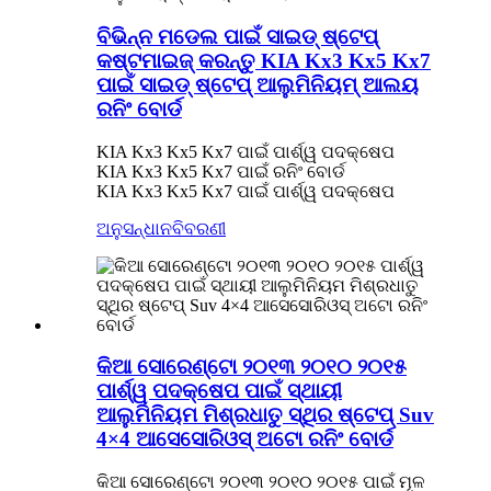
ବିଭିନ୍ନ ମଡେଲ ପାଇଁ ସାଇଡ୍ ଷ୍ଟେପ୍
କଷ୍ଟମାଇଜ୍ କରନ୍ତୁ KIA Kx3 Kx5 Kx7
ପାଇଁ ସାଇଡ୍ ଷ୍ଟେପ୍ ଆଲୁମିନିୟମ୍ ଆଲୟ
ରନିଂ ବୋର୍ଡ
KIA Kx3 Kx5 Kx7 ପାଇଁ ପାର୍ଶ୍ୱ ପଦକ୍ଷେପ
KIA Kx3 Kx5 Kx7 ପାଇଁ ରନିଂ ବୋର୍ଡ
KIA Kx3 Kx5 Kx7 ପାଇଁ ପାର୍ଶ୍ୱ ପଦକ୍ଷେପ
ଅନୁସନ୍ଧାନ
ବିବରଣୀ
କିଆ ସୋରେଣ୍ଟୋ ୨୦୧୩ ୨୦୧୦ ୨୦୧୫
ପାର୍ଶ୍ୱ ପଦକ୍ଷେପ ପାଇଁ ସ୍ଥାୟୀ
ଆଲୁମିନିୟମ ମିଶ୍ରଧାତୁ ସ୍ଥିର ଷ୍ଟେପ୍ Suv
4×4 ଆସେସୋରିଓସ୍ ଅଟୋ ରନିଂ ବୋର୍ଡ
କିଆ ସୋରେଣ୍ଟୋ ୨୦୧୩ ୨୦୧୦ ୨୦୧୫ ପାଇଁ ମୂଳ