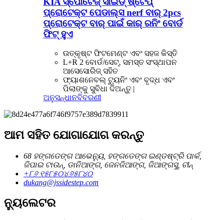
KIA ସ୍ପୋର୍ଟେଜ୍ ସାଇଡ୍ ଷ୍ଟେପ୍
ପ୍ରୋଟେକ୍ଟ ପେଡାଲ୍ସ nerf ବାର୍ 2pcs
ପ୍ରୋଟେକ୍ଟ ବାର୍ ପାଇଁ କାର୍ ରନିଂ ବୋର୍ଡ
ଫିଟ୍ ହୁଏ
ଉତ୍କୃଷ୍ଟ ଫିଟମେଣ୍ଟ ଏବଂ ସହଜ କିସ୍ତି
L+R 2 ବୋର୍ଡ/ସେଟ୍, ସମସ୍ତ ସଂସ୍ଥାପନ
ଆସେସୋରିଜ୍ ସହିତ
ଫ୍ୟାଶନେବଲ୍ ଟ୍ୟୁନିଂ ଏବଂ ବୃଦ୍ଧ ଏବଂ
ପିଲାଙ୍କୁ ସୁବିଧା ଦିଅନ୍ତୁ |
ଅନୁସନ୍ଧାନ
ବିବରଣୀ
ଆମ ସହିତ ଯୋଗାଯୋଗ କରନ୍ତୁ
68 ହଙ୍ଗଡେଙ୍ଗ ଆଭେନ୍ୟୁ, ହଙ୍ଗଡେଙ୍ଗ ଇଣ୍ଡଷ୍ଟ୍ରି ପାର୍କ,
ଜିପାଇ ଟାଉନ୍, ଡାନିଆଙ୍ଗ, ଜେନଜିଆଙ୍ଗ, ଜିଆଙ୍ଗସୁ, ଚୀନ୍
+୮୬ ୧୫୮୫୦୪୬୫୮୪୦
dukang@jssidestep.com
ନ୍ୟୁଲେଟର