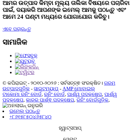
ଆମର ଉତ୍ପାଦ କିମ୍ବା ମୂଲ୍ୟ ତାଲିକା ବିଷୟରେ ପଚାରିବା
ପାଇଁ, ଦୟାକରି ଆପଣଙ୍କ ଇମେଲ୍ ଆମକୁ ପଠାନ୍ତୁ ଏବଂ
ଆମେ 24 ଘଣ୍ଟା ମଧ୍ୟରେ ଯୋଗାଯୋଗ କରିବୁ।
ଏବେ ପଚାରନ୍ତୁ
ସାମାଜିକ
© କପିରାଇଟ୍ - ୨୦୧୦-୨୦୨୬ : ସର୍ବସତ୍ତ୍ଵ ସଂରକ୍ଷିତ।
ଗରମ
ଉତ୍ପାଦଗୁଡ଼ିକ
-
ସାଇଟମ୍ୟାପ୍
-
AMP ମୋବାଇଲ୍
ଟାକୋମା ରନିଂ ବୋର୍ଡ
,
ରନିଂ ବୋର୍ଡ
,
ପାର୍ଶ୍ୱ ପଦକ୍ଷେପ
,
ପାର୍ଶ୍ୱ
ପଦକ୍ଷେପ
,
କାର୍‌ର ପାର୍ଶ୍ଵ ପଦକ୍ଷେପ
,
ରନିଂ ବୋର୍ଡଗୁଡ଼ିକ
,
ଇମେଲ୍ ପଠାନ୍ତୁ
+୮୬୧୫୮୫୦୪୬୫୮୪୦
ହ୍ୱାଟ୍ସଆପ୍
ୱେଚାଟ୍