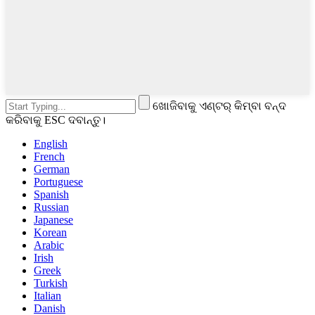
ଖୋଜିବାକୁ ଏଣ୍ଟର୍ କିମ୍ବା ବନ୍ଦ
କରିବାକୁ ESC ଦବାନ୍ତୁ।
English
French
German
Portuguese
Spanish
Russian
Japanese
Korean
Arabic
Irish
Greek
Turkish
Italian
Danish