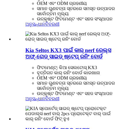
OEM ଏବଂ ODM ଗ୍ରହଣୀୟ
ସମାନ ଗୁଣବତ୍ତା ସ୍ତରରେ ସମସ୍ତ ଉତ୍ପାଦର
ସର୍ବୋତ୍ତମ ମୂଲ୍ୟ
ଉତ୍କୃଷ୍ଟ ଫିଟମେଣ୍ଟ ଏବଂ ସହଜ ସଂସ୍ଥାପନ
ଅନୁସନ୍ଧାନ
ବିବରଣୀ
Kia Seltos KX3 ପାଇଁ କାର୍ nerf ରେଲ୍ସ
ଅଫ୍-ରୋଡ୍ ସାଇଡ୍ ଷ୍ଟେପ୍ ରନିଂ ବୋର୍ଡ
ଫିଟମେଣ୍ଟ୍: କିଆ ସେଲଟୋସ୍ KX3
ବୃତ୍ତିଗତ କାର୍ ରନିଂ ବୋର୍ଡ କାରଖାନା
OEM ଏବଂ ODM ଗ୍ରହଣୀୟ
ସମାନ ଗୁଣବତ୍ତା ସ୍ତରରେ ସମସ୍ତ ଉତ୍ପାଦର
ସର୍ବୋତ୍ତମ ମୂଲ୍ୟ
ଉତ୍କୃଷ୍ଟ ଫିଟମେଣ୍ଟ ଏବଂ ସହଜ ସଂସ୍ଥାପନ
ଅନୁସନ୍ଧାନ
ବିବରଣୀ