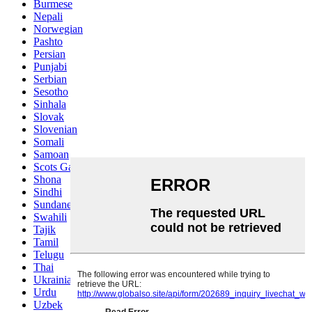
Burmese
Nepali
Norwegian
Pashto
Persian
Punjabi
Serbian
Sesotho
Sinhala
Slovak
Slovenian
Somali
Samoan
Scots Gaelic
Shona
Sindhi
Sundanese
Swahili
Tajik
Tamil
Telugu
Thai
Ukrainian
Urdu
Uzbek