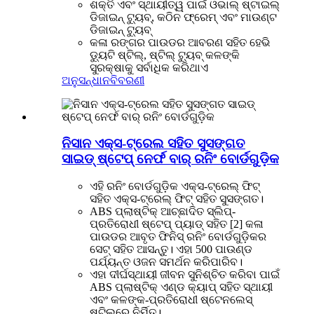
ଶକ୍ତି ଏବଂ ସ୍ଥାୟୀତ୍ୱ ପାଇଁ ଓଭାଲ୍ ଷ୍ଟାଇଲ୍
ଡିଜାଇନ୍ ଟ୍ୟୁବ୍, କଠିନ ଫ୍ରେମ୍ ଏବଂ ମାଉଣ୍ଟ
ଡିଜାଇନ୍ ଟ୍ୟୁବ୍
କଳା ରଙ୍ଗର ପାଉଡର ଆବରଣ ସହିତ ହେଭି
ଡ୍ୟୁଟି ଷ୍ଟିଲ୍, ଷ୍ଟିଲ୍ ଟ୍ୟୁବ୍ କଳଙ୍କି
ସୁରକ୍ଷାକୁ ସର୍ବାଧିକ କରିଥାଏ
ଅନୁସନ୍ଧାନ
ବିବରଣୀ
ନିସାନ ଏକ୍ସ-ଟ୍ରେଲ ସହିତ ସୁସଙ୍ଗତ
ସାଇଡ୍ ଷ୍ଟେପ୍ ନେର୍ଫ ବାର୍ ରନିଂ ବୋର୍ଡଗୁଡ଼ିକ
ଏହି ରନିଂ ବୋର୍ଡଗୁଡ଼ିକ ଏକ୍ସ-ଟ୍ରେଲ୍ ଫିଟ୍
ସହିତ ଏକ୍ସ-ଟ୍ରେଲ୍ ଫିଟ୍ ସହିତ ସୁସଙ୍ଗତ।
ABS ପ୍ଲାଷ୍ଟିକ୍ ଆଚ୍ଛାଦିତ ସ୍ଲିପ୍-
ପ୍ରତିରୋଧୀ ଷ୍ଟେପ୍ ପ୍ୟାଡ୍ ସହିତ [2] କଳା
ପାଉଡର ଆବୃତ ଫିନିସ୍ ରନିଂ ବୋର୍ଡଗୁଡ଼ିକର
ସେଟ୍ ସହିତ ଆସନ୍ତୁ। ଏହା 500 ପାଉଣ୍ଡ
ପର୍ଯ୍ୟନ୍ତ ଓଜନ ସମର୍ଥନ କରିପାରିବ।
ଏହା ଦୀର୍ଘସ୍ଥାୟୀ ଜୀବନ ସୁନିଶ୍ଚିତ କରିବା ପାଇଁ
ABS ପ୍ଲାଷ୍ଟିକ୍ ଏଣ୍ଡ କ୍ୟାପ୍ ସହିତ ସ୍ଥାୟୀ
ଏବଂ କଳଙ୍କ-ପ୍ରତିରୋଧୀ ଷ୍ଟେନଲେସ୍
ଷ୍ଟିଲରେ ନିର୍ମିତ।