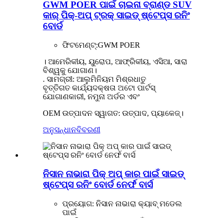
GWM POER ପାଇଁ ଚାଇନା ବ୍ରାଣ୍ଡ SUV
କାର୍ ପିକ୍-ଅପ୍ ଟ୍ରକ୍ ସାଇଡ୍ ଷ୍ଟେପ୍ସ ରନିଂ
ବୋର୍ଡ
ଫିଟମେଣ୍ଟ୍:
GWM POER
। ଆମେରିକୀୟ, ୟୁରୋପ, ଆଫ୍ରିକୀୟ, ଏସିଆ, ସାରା
ବିଶ୍ୱକୁ ଯୋଗାଣ।
. ସାମଗ୍ରୀ: ଆଲୁମିନିୟମ ମିଶ୍ରଧାତୁ
ବୃତ୍ତିଗତ କାର୍ଯ୍ୟଦକ୍ଷତା ଅଟୋ ପାର୍ଟସ୍
ଯୋଗାଣକାରୀ, ନମୁନା ଅର୍ଡର ଏବଂ
OEM ଉତ୍ପାଦନ ସ୍ୱାଗତ: ଉତ୍ପାଦ, ପ୍ୟାକେଜ୍।
ଅନୁସନ୍ଧାନ
ବିବରଣୀ
ନିସାନ ନାଭାରା ପିକ୍ ଅପ୍ କାର ପାଇଁ ସାଇଡ୍
ଷ୍ଟେପ୍ସ ରନିଂ ବୋର୍ଡ ନେର୍ଫ ବାର୍ସ
ପ୍ରୟୋଗ: ନିସାନ ନାଭାରା କ୍ୟାବ୍ ମଡେଲ
ପାଇଁ