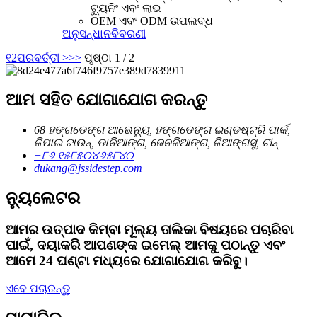
ଟ୍ୟୁନିଂ ଏବଂ ଲାଭ
OEM ଏବଂ ODM ଉପଲବ୍ଧ
ଅନୁସନ୍ଧାନ
ବିବରଣୀ
୧
2
ପରବର୍ତ୍ତୀ >
>>
ପୃଷ୍ଠା 1 / 2
ଆମ ସହିତ ଯୋଗାଯୋଗ କରନ୍ତୁ
68 ହଙ୍ଗଡେଙ୍ଗ ଆଭେନ୍ୟୁ, ହଙ୍ଗଡେଙ୍ଗ ଇଣ୍ଡଷ୍ଟ୍ରି ପାର୍କ,
ଜିପାଇ ଟାଉନ୍, ଡାନିଆଙ୍ଗ, ଜେନଜିଆଙ୍ଗ, ଜିଆଙ୍ଗସୁ, ଚୀନ୍
+୮୬ ୧୫୮୫୦୪୬୫୮୪୦
dukang@jssidestep.com
ନ୍ୟୁଲେଟର
ଆମର ଉତ୍ପାଦ କିମ୍ବା ମୂଲ୍ୟ ତାଲିକା ବିଷୟରେ ପଚାରିବା
ପାଇଁ, ଦୟାକରି ଆପଣଙ୍କ ଇମେଲ୍ ଆମକୁ ପଠାନ୍ତୁ ଏବଂ
ଆମେ 24 ଘଣ୍ଟା ମଧ୍ୟରେ ଯୋଗାଯୋଗ କରିବୁ।
ଏବେ ପଚାରନ୍ତୁ