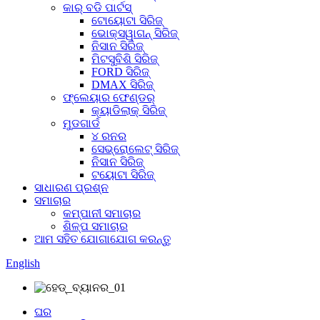
କାର୍ ବଡି ପାର୍ଟସ୍
ଟୋୟୋଟା ସିରିଜ୍
ଭୋକ୍ସୱାଗନ୍ ସିରିଜ୍
ନିସାନ ସିରିଜ୍
ମିଟସୁବିଶି ସିରିଜ୍
FORD ସିରିଜ୍
DMAX ସିରିଜ୍
ଫ୍ଲେୟାର ଫେଣ୍ଡର୍
କ୍ୟାଡିଲାକ୍ ସିରିଜ୍
ମୁଡଗାର୍ଡ
୪ ରନର
ସେଭ୍ରୋଲେଟ୍ ସିରିଜ୍
ନିସାନ ସିରିଜ୍
ଟୟୋଟା ସିରିଜ୍
ସାଧାରଣ ପ୍ରଶ୍ନ
ସମାଚାର
କମ୍ପାନୀ ସମାଚାର
ଶିଳ୍ପ ସମାଚାର
ଆମ ସହିତ ଯୋଗାଯୋଗ କରନ୍ତୁ
English
ଘର