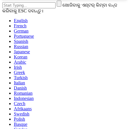
ଖୋଜିବାକୁ ଏଣ୍ଟର୍ କିମ୍ବା ବନ୍ଦ
କରିବାକୁ ESC ଦବାନ୍ତୁ।
English
French
German
Portuguese
Spanish
Russian
Japanese
Korean
Arabic
Irish
Greek
Turkish
Italian
Danish
Romanian
Indonesian
Czech
Afrikaans
Swedish
Polish
Basque