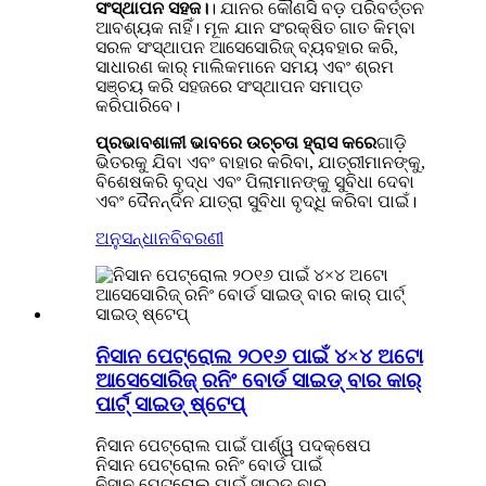
ସଂସ୍ଥାପନ ସହଜ।
। ଯାନର କୌଣସି ବଡ଼ ପରିବର୍ତ୍ତନ
ଆବଶ୍ୟକ ନାହିଁ। ମୂଳ ଯାନ ସଂରକ୍ଷିତ ଗାତ କିମ୍ବା
ସରଳ ସଂସ୍ଥାପନ ଆସେସୋରିଜ୍ ବ୍ୟବହାର କରି,
ସାଧାରଣ କାର୍ ମାଲିକମାନେ ସମୟ ଏବଂ ଶ୍ରମ
ସଞ୍ଚୟ କରି ସହଜରେ ସଂସ୍ଥାପନ ସମାପ୍ତ
କରିପାରିବେ।
ପ୍ରଭାବଶାଳୀ ଭାବରେ ଉଚ୍ଚତା ହ୍ରାସ କରେ
ଗାଡ଼ି
ଭିତରକୁ ଯିବା ଏବଂ ବାହାର କରିବା, ଯାତ୍ରୀମାନଙ୍କୁ,
ବିଶେଷକରି ବୃଦ୍ଧ ଏବଂ ପିଲାମାନଙ୍କୁ ସୁବିଧା ଦେବା
ଏବଂ ଦୈନନ୍ଦିନ ଯାତ୍ରା ସୁବିଧା ବୃଦ୍ଧି କରିବା ପାଇଁ।
ଅନୁସନ୍ଧାନ
ବିବରଣୀ
ନିସାନ ପେଟ୍ରୋଲ ୨୦୧୬ ପାଇଁ ୪×୪ ଅଟୋ
ଆସେସୋରିଜ୍ ରନିଂ ବୋର୍ଡ ସାଇଡ୍ ବାର କାର୍
ପାର୍ଟ୍ ସାଇଡ୍ ଷ୍ଟେପ୍
ନିସାନ ପେଟ୍ରୋଲ ପାଇଁ ପାର୍ଶ୍ୱ ପଦକ୍ଷେପ
ନିସାନ ପେଟ୍ରୋଲ ରନିଂ ବୋର୍ଡ ପାଇଁ
ନିସାନ ପେଟ୍ରୋଲ ପାଇଁ ସାଇଡ୍ ବାର୍