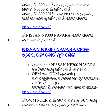
ନାଭାରା Np300 ପାଇଁ ସାଇଡ୍ ଷ୍ଟେପ୍ ପେଡାଲ୍
ନାଭାରା Np300 ପାଇଁ ରନିଂ ବୋର୍ଡ
ନାଭାରା Np300 2015+ ପିକ୍ ଅପ୍ ସାଇଡ୍ ଷ୍ଟେପ୍
ପାଇଁ ହୋଲସେଲ୍ ରନିଂ ବୋର୍ଡ ସାଇଡ୍ ଷ୍ଟେପ୍
ଅନୁସନ୍ଧାନ
ବିବରଣୀ
NISSAN NP300 NAVARA ସାଇଡ୍
ଷ୍ଟେପ୍ ରନିଂ ବୋର୍ଡ ମୂଳ ଶୈଳୀ
ଫିଟମେଣ୍ଟ୍: NISSAN NP300 NAVARA
ବୃତ୍ତିଗତ କାର୍ ରନିଂ ବୋର୍ଡ କାରଖାନା
OEM ଏବଂ ODM ଗ୍ରହଣୀୟ
ସମାନ ଗୁଣବତ୍ତା ସ୍ତରରେ ସମସ୍ତ ଉତ୍ପାଦର
ସର୍ବୋତ୍ତମ ମୂଲ୍ୟ
ଉତ୍କୃଷ୍ଟ ଫିଟମେଣ୍ଟ ଏବଂ ସହଜ ସଂସ୍ଥାପନ
ଅନୁସନ୍ଧାନ
ବିବରଣୀ