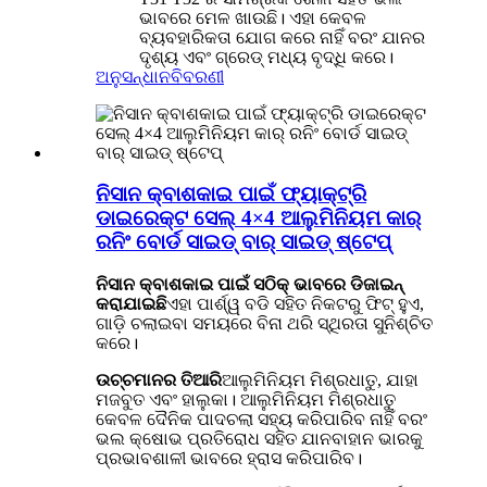
ଭାବରେ ମେଳ ଖାଉଛି। ଏହା କେବଳ
ବ୍ୟବହାରିକତା ଯୋଗ କରେ ନାହିଁ ବରଂ ଯାନର
ଦୃଶ୍ୟ ଏବଂ ଗ୍ରେଡ୍ ମଧ୍ୟ ବୃଦ୍ଧି କରେ।
ଅନୁସନ୍ଧାନ
ବିବରଣୀ
ନିସାନ କ୍ବାଶକାଇ ପାଇଁ ଫ୍ୟାକ୍ଟ୍ରି
ଡାଇରେକ୍ଟ ସେଲ୍ 4×4 ଆଲୁମିନିୟମ କାର୍
ରନିଂ ବୋର୍ଡ ସାଇଡ୍ ବାର୍ ସାଇଡ୍ ଷ୍ଟେପ୍
ନିସାନ କ୍ବାଶକାଇ ପାଇଁ ସଠିକ୍ ଭାବରେ ଡିଜାଇନ୍
କରାଯାଇଛି
ଏହା ପାର୍ଶ୍ୱ ବଡି ସହିତ ନିକଟରୁ ଫିଟ୍ ହୁଏ,
ଗାଡ଼ି ଚଲାଇବା ସମୟରେ ବିନା ଥରି ସ୍ଥିରତା ସୁନିଶ୍ଚିତ
କରେ।
ଉଚ୍ଚମାନର ତିଆରି
ଆଲୁମିନିୟମ ମିଶ୍ରଧାତୁ, ଯାହା
ମଜବୁତ ଏବଂ ହାଲୁକା। ଆଲୁମିନିୟମ ମିଶ୍ରଧାତୁ
କେବଳ ଦୈନିକ ପାଦଚଲା ସହ୍ୟ କରିପାରିବ ନାହିଁ ବରଂ
ଭଲ କ୍ଷୋଭ ପ୍ରତିରୋଧ ସହିତ ଯାନବାହାନ ଭାରକୁ
ପ୍ରଭାବଶାଳୀ ଭାବରେ ହ୍ରାସ କରିପାରିବ।