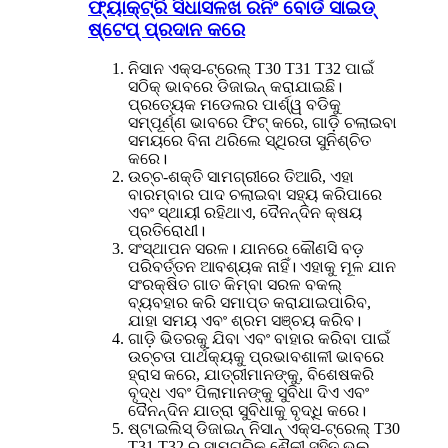
ଫ୍ୟାକ୍ଟ୍ରି ସିଧାସଳଖ ରନିଂ ବୋର୍ଡ ସାଇଡ୍
ଷ୍ଟେପ୍ ପ୍ରଦାନ କରେ
ନିସାନ ଏକ୍ସ-ଟ୍ରେଲ୍ T30 T31 T32 ପାଇଁ
ସଠିକ୍ ଭାବରେ ଡିଜାଇନ୍ କରାଯାଇଛି।
ପ୍ରତ୍ୟେକ ମଡେଲର ପାର୍ଶ୍ୱ ବଡିକୁ
ସମ୍ପୂର୍ଣ୍ଣ ଭାବରେ ଫିଟ୍ କରେ, ଗାଡ଼ି ଚଲାଇବା
ସମୟରେ ବିନା ଥରିଲେ ସ୍ଥିରତା ସୁନିଶ୍ଚିତ
କରେ।
ଉଚ୍ଚ-ଶକ୍ତି ସାମଗ୍ରୀରେ ତିଆରି, ଏହା
ବାରମ୍ବାର ପାଦ ଚଲାଇବା ସହ୍ୟ କରିପାରେ
ଏବଂ ସ୍ଥାୟୀ ରହିଥାଏ, ଦୈନନ୍ଦିନ କ୍ଷୟ
ପ୍ରତିରୋଧୀ।
ସଂସ୍ଥାପନ ସରଳ। ଯାନରେ କୌଣସି ବଡ଼
ପରିବର୍ତ୍ତନ ଆବଶ୍ୟକ ନାହିଁ। ଏହାକୁ ମୂଳ ଯାନ
ସଂରକ୍ଷିତ ଗାତ କିମ୍ବା ସରଳ ବକଲ୍
ବ୍ୟବହାର କରି ସମାପ୍ତ କରାଯାଇପାରିବ,
ଯାହା ସମୟ ଏବଂ ଶ୍ରମ ସଞ୍ଚୟ କରିବ।
ଗାଡ଼ି ଭିତରକୁ ଯିବା ଏବଂ ବାହାର କରିବା ପାଇଁ
ଉଚ୍ଚତା ପାର୍ଥକ୍ୟକୁ ପ୍ରଭାବଶାଳୀ ଭାବରେ
ହ୍ରାସ କରେ, ଯାତ୍ରୀମାନଙ୍କୁ, ବିଶେଷକରି
ବୃଦ୍ଧ ଏବଂ ପିଲାମାନଙ୍କୁ ସୁବିଧା ଦିଏ ଏବଂ
ଦୈନନ୍ଦିନ ଯାତ୍ରା ସୁବିଧାକୁ ବୃଦ୍ଧି କରେ।
ଷ୍ଟାଇଲିସ୍ ଡିଜାଇନ୍ ନିସାନ୍ ଏକ୍ସ-ଟ୍ରେଲ୍ T30
T31 T32 ର ସାମଗ୍ରିକ ଶୈଳୀ ସହିତ ଭଲ