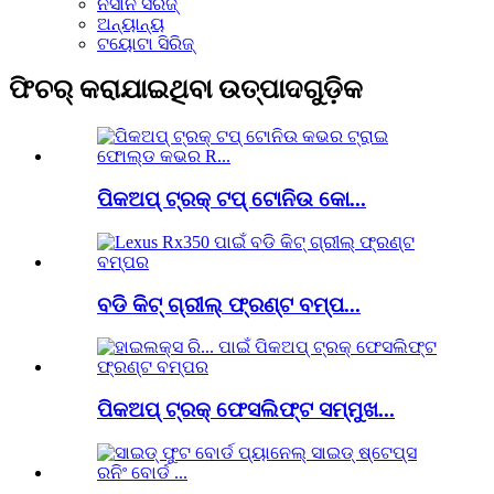
ନିସାନ ସିରିଜ୍
ଅନ୍ୟାନ୍ୟ
ଟୟୋଟା ସିରିଜ୍
ଫିଚର୍ କରାଯାଇଥିବା ଉତ୍ପାଦଗୁଡ଼ିକ
ପିକଅପ୍ ଟ୍ରକ୍ ଟପ୍ ଟୋନିଉ କୋ...
ବଡି କିଟ୍ ଗ୍ରୀଲ୍ ଫ୍ରଣ୍ଟ ବମ୍ପ...
ପିକଅପ୍ ଟ୍ରକ୍ ଫେସଲିଫ୍ଟ ସମ୍ମୁଖ...