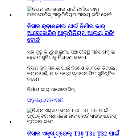
ନିସାନ କ୍ବାଶକାଇ ପାଇଁ ନିର୍ମାତା କାର୍
ଆସେସୋରିଜ୍ ଆଲୁମିନିୟମ ଆଲୟ ରନିଂ
ବୋର୍ଡ
ଏହା ଦୃଢ଼ କିନ୍ତୁ ହାଲୁକା, ସ୍ଥାୟୀତ୍ୱ ସହିତ ହାଲୁକା
ହେବାର ସୁବିଧାକୁ ମିଶ୍ରଣ କରେ।
ନିସାନ କ୍ବାସ୍କାଇ ପାଇଁ ବିଶେଷ ଭାବରେ ଡିଜାଇନ୍
କରାଯାଇଛି, ଯାହା ଉଚ୍ଚ ସ୍ଥାପନ ଫିଟ୍ ସୁନିଶ୍ଚିତ
କରେ।
ନିର୍ମାତା କାର୍ ଆସେସୋରିଜ୍
ଅନୁସନ୍ଧାନ
ବିବରଣୀ
ନିସାନ ଏକ୍ସ-ଟ୍ରେଲ୍ T30 T31 T32 ପାଇଁ