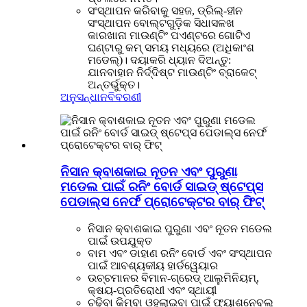
ସଂସ୍ଥାପନ କରିବାକୁ ସହଜ, ଡ୍ରିଲ୍-ହୀନ
ସଂସ୍ଥାପନ ବୋଲ୍ଟଗୁଡ଼ିକ ସିଧାସଳଖ
କାରଖାନା ମାଉଣ୍ଟିଂ ପଏଣ୍ଟରେ ଗୋଟିଏ
ଘଣ୍ଟାରୁ କମ୍ ସମୟ ମଧ୍ୟରେ (ଅଧିକାଂଶ
ମଡେଲ୍)। ଦୟାକରି ଧ୍ୟାନ ଦିଅନ୍ତୁ:
ଯାନବାହାନ ନିର୍ଦ୍ଦିଷ୍ଟ ମାଉଣ୍ଟିଂ ବ୍ରାକେଟ୍
ଅନ୍ତର୍ଭୁକ୍ତ।
ଅନୁସନ୍ଧାନ
ବିବରଣୀ
ନିସାନ କ୍ବାଶକାଇ ନୂତନ ଏବଂ ପୁରୁଣା
ମଡେଲ ପାଇଁ ରନିଂ ବୋର୍ଡ ସାଇଡ୍ ଷ୍ଟେପ୍ସ
ପେଡାଲ୍ସ ନେର୍ଫ ପ୍ରୋଟେକ୍ଟର ବାର୍ ଫିଟ୍
ନିସାନ କ୍ବାଶକାଇ ପୁରୁଣା ଏବଂ ନୂତନ ମଡେଲ
ପାଇଁ ଉପଯୁକ୍ତ
ବାମ ଏବଂ ଡାହାଣ ରନିଂ ବୋର୍ଡ ଏବଂ ସଂସ୍ଥାପନ
ପାଇଁ ଆବଶ୍ୟକୀୟ ହାର୍ଡୱେୟାର
ଉଚ୍ଚମାନର ବିମାନ-ଗ୍ରେଡ୍ ଆଲୁମିନିୟମ୍,
କ୍ଷୟ-ପ୍ରତିରୋଧୀ ଏବଂ ସ୍ଥାୟୀ
ଚଢିବା କିମ୍ବା ଓହ୍ଲାଇବା ପାଇଁ ଫ୍ୟାଶନେବଲ୍