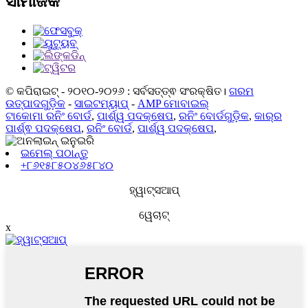
ସାମାଜିକ
© କପିରାଇଟ୍ - ୨୦୧୦-୨୦୨୬ : ସର୍ବସତ୍ତ୍ଵ ସଂରକ୍ଷିତ।
ଗରମ
ଉତ୍ପାଦଗୁଡ଼ିକ
-
ସାଇଟମ୍ୟାପ୍
-
AMP ମୋବାଇଲ୍
ଟାକୋମା ରନିଂ ବୋର୍ଡ
,
ପାର୍ଶ୍ୱ ପଦକ୍ଷେପ
,
ରନିଂ ବୋର୍ଡଗୁଡ଼ିକ
,
କାର୍‌ର
ପାର୍ଶ୍ଵ ପଦକ୍ଷେପ
,
ରନିଂ ବୋର୍ଡ
,
ପାର୍ଶ୍ୱ ପଦକ୍ଷେପ
,
ଇମେଲ୍ ପଠାନ୍ତୁ
+୮୬୧୫୮୫୦୪୬୫୮୪୦
ହ୍ୱାଟ୍ସଆପ୍
ୱେଚାଟ୍
x