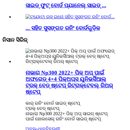
ସାଇଡ୍ ଫୁଟ୍ ବୋର୍ଡ ପ୍ୟାନେଲ୍ ସାଇଡ୍ ...
... ସହିତ ସୁସଙ୍ଗତ ରନିଂ ବୋର୍ଡଗୁଡ଼ିକ
ନିସାନ ସିରିଜ୍
ନାଭାରା Np300 2022+ ପିକ୍ ଅପ୍ ପାଇଁ
ଅଫରୋଡ୍ 4×4 ପିକ୍ଅପ୍ସ ୟୁନିଭର୍ସିଆଲ୍
ଟ୍ରକ୍ ବେଡ୍ ଷ୍ଟେପ୍ ରିଟ୍ରାକ୍ଟେବଲ୍ ରିଅର୍
ଷ୍ଟେପ୍
କାର୍ ରନିଂ ବୋର୍ଡ ସାଇଡ୍ ଷ୍ଟେପ୍
ଟ୍ରକ୍ ବେଡ୍ ଷ୍ଟେପ୍
ନାଭାରା Np300 2022+ ପିକ୍ ଅପ୍ ସାଇଡ୍ ଷ୍ଟେପ୍
ପାଇଁ ହୋଲସେଲ୍ ରନିଂ ବୋର୍ଡ ସାଇଡ୍ ଷ୍ଟେପ୍
ଅନୁସନ୍ଧାନ
ବିବରଣୀ