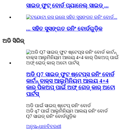
ସାଇଡ୍ ଫୁଟ୍ ବୋର୍ଡ ପ୍ୟାନେଲ୍ ସାଇଡ୍ ...
... ସହିତ ସୁସଙ୍ଗତ ରନିଂ ବୋର୍ଡଗୁଡ଼ିକ
ଅଡି ସିରିଜ୍
ଅଡି Q7 ସାଇଡ୍ ଫୁଟ ଷ୍ଟେପ୍ସ ରନିଂ ବୋର୍ଡ
କାର୍ଟନ୍ ବାକ୍ସ ଆଲୁମିନିୟମ ଆଲୟ 4×4
କାର୍ ପିକଅପ୍ ପାଇଁ ଅଫ୍ ରୋଡ୍ କାର୍ ଅଟୋ
ପାର୍ଟସ୍
ଅଡି ପାଇଁ ସାଇଡ୍ ଷ୍ଟେପ୍ ରନିଂ ବୋର୍ଡ
ଅଡି q7 ପାଇଁ ଆଲୁମିନିୟମ ଆଲୟ ରନିଂ ବୋର୍ଡ
Q7 ସାଇଡ୍ ରନିଂ ବୋର୍ଡଗୁଡ଼ିକ
ଅନୁସନ୍ଧାନ
ବିବରଣୀ