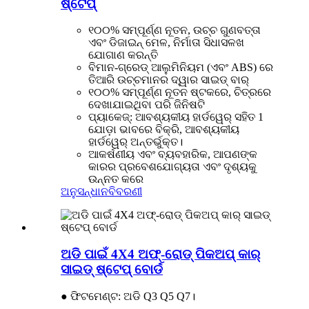
ଷ୍ଟେପ୍
୧୦୦% ସମ୍ପୂର୍ଣ୍ଣ ନୂତନ, ଉଚ୍ଚ ଗୁଣବତ୍ତା
ଏବଂ ଡିଜାଇନ୍ ମେଳ, ନିର୍ମାତା ସିଧାସଳଖ
ଯୋଗାଣ କରନ୍ତି
ବିମାନ-ଗ୍ରେଡ୍ ଆଲୁମିନିୟମ (ଏବଂ ABS) ରେ
ତିଆରି ଉଚ୍ଚମାନର ଦ୍ୱାର ସାଇଡ୍ ବାର୍
୧୦୦% ସମ୍ପୂର୍ଣ୍ଣ ନୂତନ ଷ୍ଟକରେ, ଚିତ୍ରରେ
ଦେଖାଯାଇଥିବା ପରି ଜିନିଷଟି
ପ୍ୟାକେଜ୍: ଆବଶ୍ୟକୀୟ ହାର୍ଡୱେର୍ ସହିତ 1
ଯୋଡ଼ା ଭାବରେ ବିକ୍ରି, ଆବଶ୍ୟକୀୟ
ହାର୍ଡୱେର୍ ଅନ୍ତର୍ଭୁକ୍ତ।
ଆକର୍ଷଣୀୟ ଏବଂ ବ୍ୟବହାରିକ, ଆପଣଙ୍କ
କାରର ପ୍ରବେଶଯୋଗ୍ୟତା ଏବଂ ଦୃଶ୍ୟକୁ
ଉନ୍ନତ କରେ
ଅନୁସନ୍ଧାନ
ବିବରଣୀ
ଅଡି ପାଇଁ 4X4 ଅଫ୍-ରୋଡ୍ ପିକଅପ୍ କାର୍
ସାଇଡ୍ ଷ୍ଟେପ୍ ବୋର୍ଡ
● ଫିଟମେଣ୍ଟ: ଅଡି Q3 Q5 Q7।