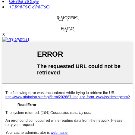
ଇମେଲ୍ ପଠାନ୍ତୁ
+୮୬୧୫୮୫୦୪୬୫୮୪୦
ହ୍ୱାଟ୍ସଆପ୍
ୱେଚାଟ୍
x