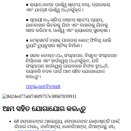
● କ୍ୟାବ୍-ଲମ୍ବ ପାର୍ଶ୍ୱ ଷ୍ଟେପ୍ ବାର୍, ଡ୍ରାଇଭର୍
ଏବଂ ଯାତ୍ରୀ ପାର୍ଶ୍ୱ ଅନ୍ତର୍ଭୁକ୍ତ।
● ସ୍ଥାୟୀ ନନ୍-ସ୍ଲିପ୍ ପଞ୍ଚଡ୍ ଷ୍ଟେପ୍ ପ୍ୟାଡ୍,
ଯାନବାହାନ ଭିତରକୁ ଯିବା ଏବଂ ବାହାରକୁ ଯିବାକୁ
ସହଜ କରିଥାଏ, ପାର୍ଶ୍ୱ ଏବଂ କ୍ୟାରେଜ୍ ସୁରକ୍ଷା।
● ଟେକ୍ସଚର୍ଡ ବ୍ଲାକ୍ ପାଉଡର କୋଟ୍ ଫିନିସ୍; ହେଭି
ଡ୍ୟୁଟି ଟ୍ୟୁବୁଲାର ଷ୍ଟିଲ୍ ନିର୍ମାଣ।
● ସରଳ ବୋଲ୍ଟ-ଅନ୍ ସଂସ୍ଥାପନ, ​​ବିସ୍ତୃତ ସଂସ୍ଥାପନ
ନିର୍ଦ୍ଦେଶ ଏବଂ ହାର୍ଡୱେର୍ ଅନ୍ତର୍ଭୁକ୍ତ, ଯଦି
ସଂସ୍ଥାପନ ହାର୍ଡୱେର୍ ପାଇବାରେ ବିଫଳ ହୁଅନ୍ତି,
ଦୟାକରି ବଦଳ ପାଇଁ ଆମ ସହିତ ଯୋଗାଯୋଗ
କରନ୍ତୁ।
ଅନୁସନ୍ଧାନ
ବିବରଣୀ
ଆମ ସହିତ ଯୋଗାଯୋଗ କରନ୍ତୁ
68 ହଙ୍ଗଡେଙ୍ଗ ଆଭେନ୍ୟୁ, ହଙ୍ଗଡେଙ୍ଗ ଇଣ୍ଡଷ୍ଟ୍ରି ପାର୍କ,
ଜିପାଇ ଟାଉନ୍, ଡାନିଆଙ୍ଗ, ଜେନଜିଆଙ୍ଗ, ଜିଆଙ୍ଗସୁ, ଚୀନ୍