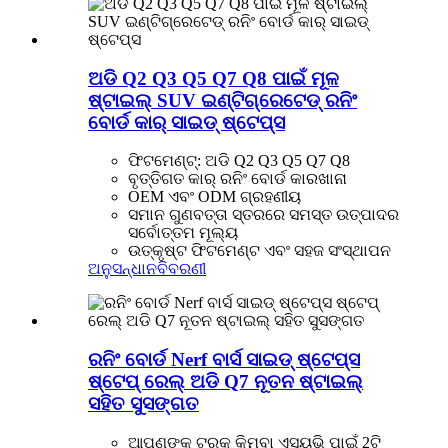
ଅଡି Q2 Q3 Q5 Q7 Q8 ପାଇଁ ମୂଳ
ଷ୍ଟାଇଲ୍ SUV ଇଣ୍ଟିଗ୍ରେଟେଡ୍ ରନିଂ
ବୋର୍ଡ କାର୍ ସାଇଡ୍ ଷ୍ଟେପ୍ସ
ଫିଟମେଣ୍ଟ୍: ଅଡି Q2 Q3 Q5 Q7 Q8
ବୃତ୍ତିଗତ କାର୍ ରନିଂ ବୋର୍ଡ କାରଖାନା
OEM ଏବଂ ODM ଗ୍ରହଣୀୟ
ସମାନ ଗୁଣବତ୍ତା ସ୍ତରରେ ସମସ୍ତ ଉତ୍ପାଦର
ସର୍ବୋତ୍ତମ ମୂଲ୍ୟ
ଉତ୍କୃଷ୍ଟ ଫିଟମେଣ୍ଟ ଏବଂ ସହଜ ସଂସ୍ଥାପନ
ଅନୁସନ୍ଧାନ
ବିବରଣୀ
ରନିଂ ବୋର୍ଡ Nerf ବାର୍ସ ସାଇଡ୍ ଷ୍ଟେପ୍ସ
ଷ୍ଟେପ୍ ରେଲ୍ ଅଡି Q7 ନୂତନ ଷ୍ଟାଇଲ୍
ସହିତ ସୁସଙ୍ଗତ
ଆପଣଙ୍କ ଟ୍ରକ୍ କିମ୍ବା ଏସୟୁଭି ପାଇଁ 2ଟି