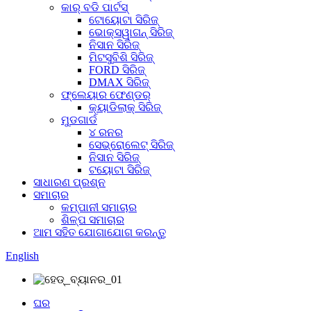
କାର୍ ବଡି ପାର୍ଟସ୍
ଟୋୟୋଟା ସିରିଜ୍
ଭୋକ୍ସୱାଗନ୍ ସିରିଜ୍
ନିସାନ ସିରିଜ୍
ମିଟସୁବିଶି ସିରିଜ୍
FORD ସିରିଜ୍
DMAX ସିରିଜ୍
ଫ୍ଲେୟାର ଫେଣ୍ଡର୍
କ୍ୟାଡିଲାକ୍ ସିରିଜ୍
ମୁଡଗାର୍ଡ
୪ ରନର
ସେଭ୍ରୋଲେଟ୍ ସିରିଜ୍
ନିସାନ ସିରିଜ୍
ଟୟୋଟା ସିରିଜ୍
ସାଧାରଣ ପ୍ରଶ୍ନ
ସମାଚାର
କମ୍ପାନୀ ସମାଚାର
ଶିଳ୍ପ ସମାଚାର
ଆମ ସହିତ ଯୋଗାଯୋଗ କରନ୍ତୁ
English
ଘର