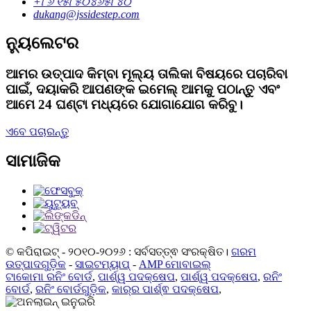
+୮୬ ୧୫୮୫୦୪୬୫୮୪୦
dukang@jssidestep.com
ନ୍ୟୁଲେଟର
ଆମର ଉତ୍ପାଦ କିମ୍ବା ମୂଲ୍ୟ ତାଲିକା ବିଷୟରେ ପଚାରିବା
ପାଇଁ, ଦୟାକରି ଆପଣଙ୍କ ଇମେଲ୍ ଆମକୁ ପଠାନ୍ତୁ ଏବଂ
ଆମେ 24 ଘଣ୍ଟା ମଧ୍ୟରେ ଯୋଗାଯୋଗ କରିବୁ।
ଏବେ ପଚାରନ୍ତୁ
ସାମାଜିକ
© କପିରାଇଟ୍ - ୨୦୧୦-୨୦୨୬ : ସର୍ବସତ୍ତ୍ଵ ସଂରକ୍ଷିତ।
ଗରମ
ଉତ୍ପାଦଗୁଡ଼ିକ
-
ସାଇଟମ୍ୟାପ୍
-
AMP ମୋବାଇଲ୍
ଟାକୋମା ରନିଂ ବୋର୍ଡ
,
ପାର୍ଶ୍ୱ ପଦକ୍ଷେପ
,
ପାର୍ଶ୍ୱ ପଦକ୍ଷେପ
,
ରନିଂ
ବୋର୍ଡ
,
ରନିଂ ବୋର୍ଡଗୁଡ଼ିକ
,
କାର୍‌ର ପାର୍ଶ୍ଵ ପଦକ୍ଷେପ
,