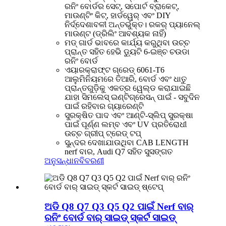
ରନିଂ ବୋର୍ଡର ସେଟ୍, ସପୋର୍ଟ ବ୍ରାକେଟ୍,
ମାଉଣ୍ଟିଂ କିଟ୍, ହାର୍ଡୱେର୍ ଏବଂ DIY
ନିର୍ଦ୍ଦେଶାବଳୀ ଅନ୍ତର୍ଭୁକ୍ତ। ରକର୍ ପ୍ୟାନେଲ୍
ମାଉଣ୍ଟ (ଡ୍ରିଲିଂ ଆବଶ୍ୟକ ନାହିଁ)
ମଡ୍ ଗାର୍ଡ ଭାବରେ କାର୍ଯ୍ୟ କରୁଥିବା ଉଚ୍ଚ
ପ୍ରାନ୍ତ ସହିତ ହେଭି ଡ୍ୟୁଟି 6-ଇଞ୍ଚ ଚଉଡା
ରନିଂ ବୋର୍ଡ
ଏୟାରକ୍ରାଫ୍ଟ ଗ୍ରେଡ୍ 6061-T6
ଆଲୁମିନିୟମରେ ତିଆରି, ବୋର୍ଡ ଏବଂ ଧାତୁ
ପ୍ରାନ୍ତଗୁଡ଼ିକୁ ଏକତ୍ର ୱେଲ୍ଡ କରାଯାଇଛି
ଯାହା ସିମଲେସ୍ ଇଣ୍ଟିଗ୍ରେସନ୍ ପାଇଁ - ସବୁଦିନ
ପାଇଁ ରହିବାର ଗ୍ୟାରେଣ୍ଟି
ସୁରକ୍ଷିତ ପାଦ ଏବଂ ଆଣ୍ଟି-ସ୍ଲିପ୍ ସୁରକ୍ଷା
ପାଇଁ ପୂର୍ଣ୍ଣ ଲମ୍ବ ଏବଂ UV ପ୍ରତିରୋଧୀ
ଉଚ୍ଚ ଗ୍ରୀପ୍ ଟ୍ରେଡ୍ ଟପ୍
ସୁନ୍ଦର ଦେଖାଯାଉଥିବା CAB LENGTH
nerf ବାର, Audi Q7 ସହିତ ସୁସଙ୍ଗତ
ଅନୁସନ୍ଧାନ
ବିବରଣୀ
ଅଡି Q8 Q7 Q3 Q5 Q2 ପାଇଁ Nerf ବାର୍
ରନିଂ ବୋର୍ଡ ବାର୍ ସାଇଡ୍ ସ୍କର୍ଟ ସାଇଡ୍