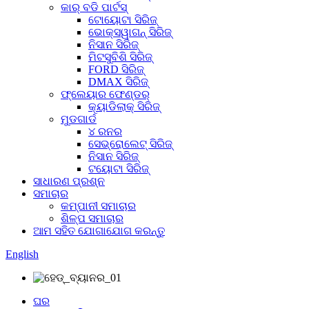
କାର୍ ବଡି ପାର୍ଟସ୍
ଟୋୟୋଟା ସିରିଜ୍
ଭୋକ୍ସୱାଗନ୍ ସିରିଜ୍
ନିସାନ ସିରିଜ୍
ମିଟସୁବିଶି ସିରିଜ୍
FORD ସିରିଜ୍
DMAX ସିରିଜ୍
ଫ୍ଲେୟାର ଫେଣ୍ଡର୍
କ୍ୟାଡିଲାକ୍ ସିରିଜ୍
ମୁଡଗାର୍ଡ
୪ ରନର
ସେଭ୍ରୋଲେଟ୍ ସିରିଜ୍
ନିସାନ ସିରିଜ୍
ଟୟୋଟା ସିରିଜ୍
ସାଧାରଣ ପ୍ରଶ୍ନ
ସମାଚାର
କମ୍ପାନୀ ସମାଚାର
ଶିଳ୍ପ ସମାଚାର
ଆମ ସହିତ ଯୋଗାଯୋଗ କରନ୍ତୁ
English
ଘର