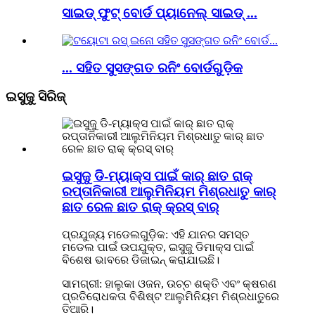
ସାଇଡ୍ ଫୁଟ୍ ବୋର୍ଡ ପ୍ୟାନେଲ୍ ସାଇଡ୍ ...
... ସହିତ ସୁସଙ୍ଗତ ରନିଂ ବୋର୍ଡଗୁଡ଼ିକ
ଇସୁଜୁ ସିରିଜ୍
ଇସୁଜୁ ଡି-ମ୍ୟାକ୍ସ ପାଇଁ କାର୍ ଛାତ ରାକ୍
ରପ୍ତାନିକାରୀ ଆଲୁମିନିୟମ ମିଶ୍ରଧାତୁ କାର୍
ଛାତ ରେଳ ଛାତ ରାକ୍ କ୍ରସ୍ ବାର୍
ପ୍ରଯୁଜ୍ୟ ମଡେଲଗୁଡ଼ିକ: ଏହି ଯାନର ସମସ୍ତ
ମଡେଲ ପାଇଁ ଉପଯୁକ୍ତ, ଇସୁଜୁ ଡିମାକ୍ସ ପାଇଁ
ବିଶେଷ ଭାବରେ ଡିଜାଇନ୍ କରାଯାଇଛି।
ସାମଗ୍ରୀ: ହାଲୁକା ଓଜନ, ଉଚ୍ଚ ଶକ୍ତି ଏବଂ କ୍ଷରଣ
ପ୍ରତିରୋଧକତା ବିଶିଷ୍ଟ ଆଲୁମିନିୟମ ମିଶ୍ରଧାତୁରେ
ତିଆରି।