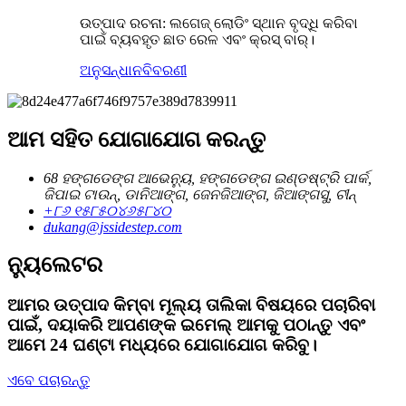
ଉତ୍ପାଦ ରଚନା: ଲଗେଜ୍ ଲୋଡିଂ ସ୍ଥାନ ବୃଦ୍ଧି କରିବା
ପାଇଁ ବ୍ୟବହୃତ ଛାତ ରେଳ ଏବଂ କ୍ରସ୍ ବାର୍।
ଅନୁସନ୍ଧାନ
ବିବରଣୀ
ଆମ ସହିତ ଯୋଗାଯୋଗ କରନ୍ତୁ
68 ହଙ୍ଗଡେଙ୍ଗ ଆଭେନ୍ୟୁ, ହଙ୍ଗଡେଙ୍ଗ ଇଣ୍ଡଷ୍ଟ୍ରି ପାର୍କ,
ଜିପାଇ ଟାଉନ୍, ଡାନିଆଙ୍ଗ, ଜେନଜିଆଙ୍ଗ, ଜିଆଙ୍ଗସୁ, ଚୀନ୍
+୮୬ ୧୫୮୫୦୪୬୫୮୪୦
dukang@jssidestep.com
ନ୍ୟୁଲେଟର
ଆମର ଉତ୍ପାଦ କିମ୍ବା ମୂଲ୍ୟ ତାଲିକା ବିଷୟରେ ପଚାରିବା
ପାଇଁ, ଦୟାକରି ଆପଣଙ୍କ ଇମେଲ୍ ଆମକୁ ପଠାନ୍ତୁ ଏବଂ
ଆମେ 24 ଘଣ୍ଟା ମଧ୍ୟରେ ଯୋଗାଯୋଗ କରିବୁ।
ଏବେ ପଚାରନ୍ତୁ