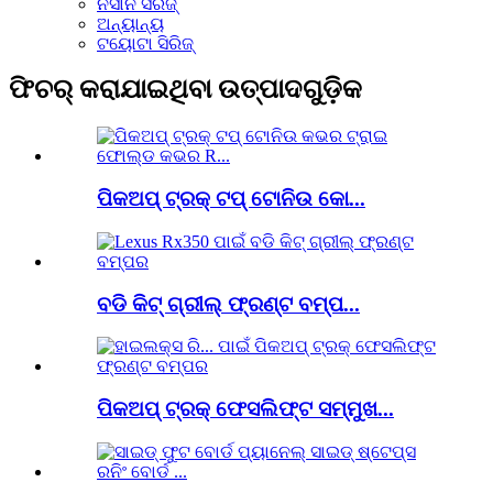
ନିସାନ ସିରିଜ୍
ଅନ୍ୟାନ୍ୟ
ଟୟୋଟା ସିରିଜ୍
ଫିଚର୍ କରାଯାଇଥିବା ଉତ୍ପାଦଗୁଡ଼ିକ
ପିକଅପ୍ ଟ୍ରକ୍ ଟପ୍ ଟୋନିଉ କୋ...
ବଡି କିଟ୍ ଗ୍ରୀଲ୍ ଫ୍ରଣ୍ଟ ବମ୍ପ...
ପିକଅପ୍ ଟ୍ରକ୍ ଫେସଲିଫ୍ଟ ସମ୍ମୁଖ...