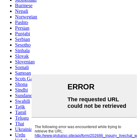
Burmese
Nepali
Norwegian
Pashto
Persian
Punjabi
Serbian
Sesotho
Sinhala
Slovak
Slovenian
Somali
Samoan
Scots Gaelic
Shona
Sindhi
Sundanese
Swahili
Tajik
Tamil
Telugu
Thai
Ukrainian
Urdu