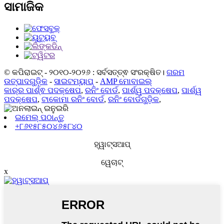
ସାମାଜିକ
© କପିରାଇଟ୍ - ୨୦୧୦-୨୦୨୬ : ସର୍ବସତ୍ତ୍ଵ ସଂରକ୍ଷିତ।
ଗରମ
ଉତ୍ପାଦଗୁଡ଼ିକ
-
ସାଇଟମ୍ୟାପ୍
-
AMP ମୋବାଇଲ୍
କାର୍‌ର ପାର୍ଶ୍ଵ ପଦକ୍ଷେପ
,
ରନିଂ ବୋର୍ଡ
,
ପାର୍ଶ୍ୱ ପଦକ୍ଷେପ
,
ପାର୍ଶ୍ୱ
ପଦକ୍ଷେପ
,
ଟାକୋମା ରନିଂ ବୋର୍ଡ
,
ରନିଂ ବୋର୍ଡଗୁଡ଼ିକ
,
ଇମେଲ୍ ପଠାନ୍ତୁ
+୮୬୧୫୮୫୦୪୬୫୮୪୦
ହ୍ୱାଟ୍ସଆପ୍
ୱେଚାଟ୍
x