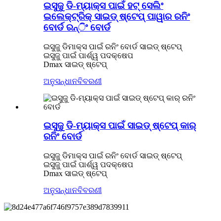
ଇସୁଜୁ ଡି-ମ୍ୟାକ୍ସ ପାଇଁ ହଟ୍ ସେଲିଂ
ଇଲେକ୍ଟ୍ରିକ୍ ସାଇଡ୍ ଷ୍ଟେପ୍ ପାୱାର ରନିଂ
ବୋର୍ଡ ରନ୍ିଂ ବୋର୍ଡ
ଇସୁଜୁ ଡିମାକ୍ସ ପାଇଁ ରନିଂ ବୋର୍ଡ ସାଇଡ୍ ଷ୍ଟେପ୍
ଇସୁଜୁ ପାଇଁ ପାର୍ଶ୍ୱ ପଦକ୍ଷେପ
Dmax ସାଇଡ୍ ଷ୍ଟେପ୍
ଅନୁସନ୍ଧାନ
ବିବରଣୀ
ଇସୁଜୁ ଡି-ମ୍ୟାକ୍ସ ପାଇଁ ସାଇଡ୍ ଷ୍ଟେପ୍ କାର୍
ରନିଂ ବୋର୍ଡ
ଇସୁଜୁ ଡିମାକ୍ସ ପାଇଁ ରନିଂ ବୋର୍ଡ ସାଇଡ୍ ଷ୍ଟେପ୍
ଇସୁଜୁ ପାଇଁ ପାର୍ଶ୍ୱ ପଦକ୍ଷେପ
Dmax ସାଇଡ୍ ଷ୍ଟେପ୍
ଅନୁସନ୍ଧାନ
ବିବରଣୀ