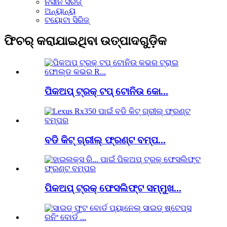
ନିସାନ ସିରିଜ୍
ଅନ୍ୟାନ୍ୟ
ଟୟୋଟା ସିରିଜ୍
ଫିଚର୍ କରାଯାଇଥିବା ଉତ୍ପାଦଗୁଡ଼ିକ
ପିକଅପ୍ ଟ୍ରକ୍ ଟପ୍ ଟୋନିଉ କୋ...
ବଡି କିଟ୍ ଗ୍ରୀଲ୍ ଫ୍ରଣ୍ଟ ବମ୍ପ...
ପିକଅପ୍ ଟ୍ରକ୍ ଫେସଲିଫ୍ଟ ସମ୍ମୁଖ...