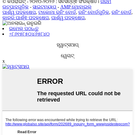
© କପିରାଇଟ୍ - ୨୦୧୦-୨୦୨୬ : ସର୍ବସତ୍ତ୍ଵ ସଂରକ୍ଷିତ।
ଗରମ
ଉତ୍ପାଦଗୁଡ଼ିକ
-
ସାଇଟମ୍ୟାପ୍
-
AMP ମୋବାଇଲ୍
ପାର୍ଶ୍ୱ ପଦକ୍ଷେପ
,
ଟାକୋମା ରନିଂ ବୋର୍ଡ
,
ରନିଂ ବୋର୍ଡଗୁଡ଼ିକ
,
ରନିଂ ବୋର୍ଡ
,
କାର୍‌ର ପାର୍ଶ୍ଵ ପଦକ୍ଷେପ
,
ପାର୍ଶ୍ୱ ପଦକ୍ଷେପ
,
ଇମେଲ୍ ପଠାନ୍ତୁ
+୮୬୧୫୮୫୦୪୬୫୮୪୦
ହ୍ୱାଟ୍ସଆପ୍
ୱେଚାଟ୍
x