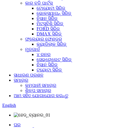
କାର୍ ବଡି ପାର୍ଟସ୍
ଟୋୟୋଟା ସିରିଜ୍
ଭୋକ୍ସୱାଗନ୍ ସିରିଜ୍
ନିସାନ ସିରିଜ୍
ମିଟସୁବିଶି ସିରିଜ୍
FORD ସିରିଜ୍
DMAX ସିରିଜ୍
ଫ୍ଲେୟାର ଫେଣ୍ଡର୍
କ୍ୟାଡିଲାକ୍ ସିରିଜ୍
ମୁଡଗାର୍ଡ
୪ ରନର
ସେଭ୍ରୋଲେଟ୍ ସିରିଜ୍
ନିସାନ ସିରିଜ୍
ଟୟୋଟା ସିରିଜ୍
ସାଧାରଣ ପ୍ରଶ୍ନ
ସମାଚାର
କମ୍ପାନୀ ସମାଚାର
ଶିଳ୍ପ ସମାଚାର
ଆମ ସହିତ ଯୋଗାଯୋଗ କରନ୍ତୁ
English
ଘର