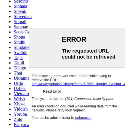
Sesotho
Sinhala
Slovak
Slovenian
Somali
Samoan
Scots Gaelic
Shona
Sindhi
Sundanese
Swahili
Tajik
Tamil
Telugu
Thai
Ukrainian
Urdu
Uzbek
Vietnamese
Welsh
Xhosa
Yiddish
Yoruba
Zulu
Kinyarwanda