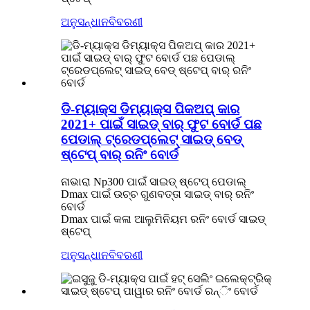
ଅନୁସନ୍ଧାନ
ବିବରଣୀ
ଡି-ମ୍ୟାକ୍ସ ଡିମ୍ୟାକ୍ସ ପିକଅପ୍ କାର
2021+ ପାଇଁ ସାଇଡ୍ ବାର୍ ଫୁଟ ବୋର୍ଡ ପଛ
ପେଡାଲ୍ ଟ୍ରେଡପ୍ଲେଟ୍ ସାଇଡ୍ ବେଡ୍
ଷ୍ଟେପ୍ ବାର୍ ରନିଂ ବୋର୍ଡ
ନାଭାରା Np300 ପାଇଁ ସାଇଡ୍ ଷ୍ଟେପ୍ ପେଡାଲ୍
Dmax ପାଇଁ ଉଚ୍ଚ ଗୁଣବତ୍ତା ସାଇଡ୍ ବାର୍ ରନିଂ
ବୋର୍ଡ
Dmax ପାଇଁ କଳା ଆଲୁମିନିୟମ ରନିଂ ବୋର୍ଡ ସାଇଡ୍
ଷ୍ଟେପ୍
ଅନୁସନ୍ଧାନ
ବିବରଣୀ