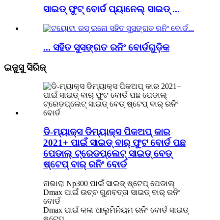
ସାଇଡ୍ ଫୁଟ୍ ବୋର୍ଡ ପ୍ୟାନେଲ୍ ସାଇଡ୍ ...
... ସହିତ ସୁସଙ୍ଗତ ରନିଂ ବୋର୍ଡଗୁଡ଼ିକ
ଇଜୁସୁ ସିରିଜ୍
ଡି-ମ୍ୟାକ୍ସ ଡିମ୍ୟାକ୍ସ ପିକଅପ୍ କାର
2021+ ପାଇଁ ସାଇଡ୍ ବାର୍ ଫୁଟ ବୋର୍ଡ ପଛ
ପେଡାଲ୍ ଟ୍ରେଡପ୍ଲେଟ୍ ସାଇଡ୍ ବେଡ୍
ଷ୍ଟେପ୍ ବାର୍ ରନିଂ ବୋର୍ଡ
ନାଭାରା Np300 ପାଇଁ ସାଇଡ୍ ଷ୍ଟେପ୍ ପେଡାଲ୍
Dmax ପାଇଁ ଉଚ୍ଚ ଗୁଣବତ୍ତା ସାଇଡ୍ ବାର୍ ରନିଂ
ବୋର୍ଡ
Dmax ପାଇଁ କଳା ଆଲୁମିନିୟମ ରନିଂ ବୋର୍ଡ ସାଇଡ୍
ଷ୍ଟେପ୍