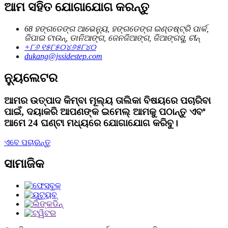
ଆମ ସହିତ ଯୋଗାଯୋଗ କରନ୍ତୁ
68 ହଙ୍ଗଡେଙ୍ଗ ଆଭେନ୍ୟୁ, ହଙ୍ଗଡେଙ୍ଗ ଇଣ୍ଡଷ୍ଟ୍ରି ପାର୍କ,
ଜିପାଇ ଟାଉନ୍, ଡାନିଆଙ୍ଗ, ଜେନଜିଆଙ୍ଗ, ଜିଆଙ୍ଗସୁ, ଚୀନ୍
+୮୬ ୧୫୮୫୦୪୬୫୮୪୦
dukang@jssidestep.com
ନ୍ୟୁଲେଟର
ଆମର ଉତ୍ପାଦ କିମ୍ବା ମୂଲ୍ୟ ତାଲିକା ବିଷୟରେ ପଚାରିବା
ପାଇଁ, ଦୟାକରି ଆପଣଙ୍କ ଇମେଲ୍ ଆମକୁ ପଠାନ୍ତୁ ଏବଂ
ଆମେ 24 ଘଣ୍ଟା ମଧ୍ୟରେ ଯୋଗାଯୋଗ କରିବୁ।
ଏବେ ପଚାରନ୍ତୁ
ସାମାଜିକ