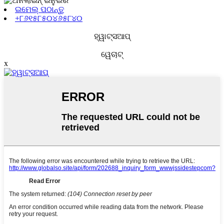
ଇମେଲ୍ ପଠାନ୍ତୁ
+୮୬୧୫୮୫୦୪୬୫୮୪୦
ହ୍ୱାଟ୍ସଆପ୍
ୱେଚାଟ୍
x