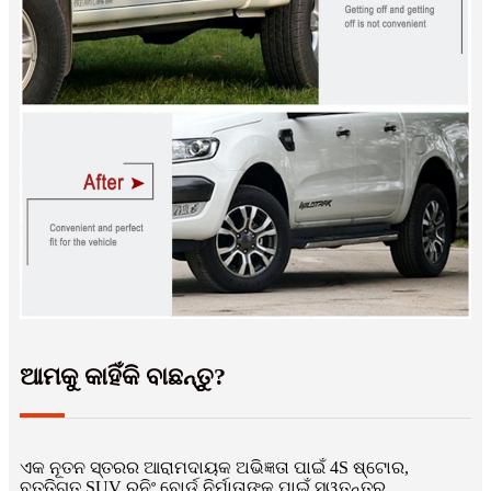
ଆମକୁ କାହିଁକି ବାଛନ୍ତୁ?
ଏକ ନୂତନ ସ୍ତରର ଆରାମଦାୟକ ଅଭିଜ୍ଞତା ପାଇଁ 4S ଷ୍ଟୋର,
ବୃତ୍ତିଗତ SUV ରନିଂ ବୋର୍ଡ ନିର୍ମାତାଙ୍କ ପାଇଁ ସ୍ୱତନ୍ତ୍ର