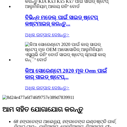
ବିଭିନ୍ନ ମଡେଲ୍ ପାଇଁ ସାଇଡ୍ ଷ୍ଟେପ୍
କଷ୍ଟମାଇଜ୍ କରନ୍ତୁ...
ଅଧିକ ଉତ୍ପାଦ ଦେଖନ୍ତୁ
>
କିଆ ସୋରେଣ୍ଟୋ 2020 ମୂଳ Oem ପାଇଁ
କାର୍ ସାଇଡ୍ ଷ୍ଟେପ୍...
ଅଧିକ ଉତ୍ପାଦ ଦେଖନ୍ତୁ
>
ଆମ ସହିତ ଯୋଗାଯୋଗ କରନ୍ତୁ
68 ହଙ୍ଗଡେଙ୍ଗ ଆଭେନ୍ୟୁ, ହଙ୍ଗଡେଙ୍ଗ ଇଣ୍ଡଷ୍ଟ୍ରି ପାର୍କ,
ଜିପାଇ ଟାଉନ୍, ଡାନିଆଙ୍ଗ, ଜେନଜିଆଙ୍ଗ, ଜିଆଙ୍ଗସୁ, ଚୀନ୍