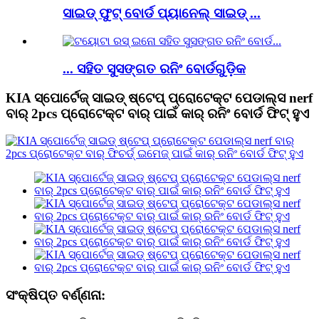
ସାଇଡ୍ ଫୁଟ୍ ବୋର୍ଡ ପ୍ୟାନେଲ୍ ସାଇଡ୍ ...
... ସହିତ ସୁସଙ୍ଗତ ରନିଂ ବୋର୍ଡଗୁଡ଼ିକ
KIA ସ୍ପୋର୍ଟେଜ୍ ସାଇଡ୍ ଷ୍ଟେପ୍ ପ୍ରୋଟେକ୍ଟ ପେଡାଲ୍ସ nerf
ବାର୍ 2pcs ପ୍ରୋଟେକ୍ଟ ବାର୍ ପାଇଁ କାର୍ ରନିଂ ବୋର୍ଡ ଫିଟ୍ ହୁଏ
ସଂକ୍ଷିପ୍ତ ବର୍ଣ୍ଣନା: