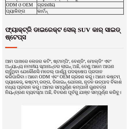
ODM ଓ OEM
ଗ୍ରହଣୀୟ
ପ୍ୟାକିଙ୍ଗ
କାର୍ଟନ୍
ଫ୍ୟାକ୍ଟ୍ରି ଡାଇରେକ୍ଟ ସେଲ୍ SUV କାର୍ ସାଇଡ୍
ଷ୍ଟେପ୍ସ
ଆମ ପାଖରେ ଲେଜର କଟିଂ, ଷ୍ଟାମ୍ପିଂ, ବେଣ୍ଡିଂ, ମୋଲ୍ଡିଂ ଏବଂ
ଅନ୍ୟାନ୍ୟ ନମନୀୟ ସ୍ଥାନାନ୍ତର ଲାଇନ୍ ଅଛି, ତେଣୁ ଆମେ ଆପଣ
ଚାହୁଁଥିବା ଯେକୌଣସି ମଡେଲ୍ ପାର୍ଶ୍ୱ ପଦକ୍ଷେପ ପ୍ରଦାନ
କରିପାରିବା। ଆମେ ODM ଏବଂ OEM ଗ୍ରହଣ କରୁ। ଆମେ କଷ୍ଟମ୍
ପ୍ୟାକେଜ୍, କଷ୍ଟମ୍ ରଙ୍ଗ, ଡିଜାଇନ୍ ଯୋଜନା, ନୂତନ ଉତ୍ପାଦ ବିକାଶ
ମଧ୍ୟ ପ୍ରଦାନ କରୁ। ଆମର ସମ୍ପୂର୍ଣ୍ଣ କମ୍ପାନୀ ଗୁଣବତ୍ତା
ନିୟନ୍ତ୍ରଣ ବ୍ୟବସ୍ଥା ଅଛି, ବିତରଣ ପୂର୍ବରୁ ଯାଞ୍ଚ ସମ୍ପୂର୍ଣ୍ଣ କରିବୁ।