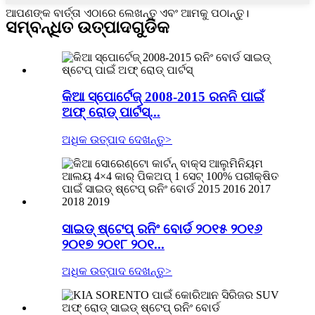
ଆପଣଙ୍କ ବାର୍ତ୍ତା ଏଠାରେ ଲେଖନ୍ତୁ ଏବଂ ଆମକୁ ପଠାନ୍ତୁ।
ସମ୍ବନ୍ଧିତ ଉତ୍ପାଦଗୁଡିକ
କିଆ ସ୍ପୋର୍ଟେଜ୍ 2008-2015 ରନନି ପାଇଁ
ଅଫ୍ ରୋଡ୍ ପାର୍ଟସ୍...
ଅଧିକ ଉତ୍ପାଦ ଦେଖନ୍ତୁ
>
ସାଇଡ୍ ଷ୍ଟେପ୍ ରନିଂ ବୋର୍ଡ ୨୦୧୫ ୨୦୧୬
୨୦୧୭ ୨୦୧୮ ୨୦୧...
ଅଧିକ ଉତ୍ପାଦ ଦେଖନ୍ତୁ
>