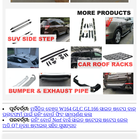
ପୂର୍ବବର୍ତ୍ତୀ:
ମର୍ସିଡିଜ୍ ବେଞ୍ଜ୍ W164 GLC GL166 ସାଇଡ୍ ଷ୍ଟେପ୍ ବାର୍
ପ୍ଲାଟଫର୍ମ ପାଇଁ ରନିଂ ବୋର୍ଡ ଫିଟ୍ ସମ୍ପୂର୍ଣ୍ଣ କଳା
ପରବର୍ତ୍ତୀ:
ରନିଂ ବୋର୍ଡ Nerf ବାର୍ସ ସାଇଡ୍ ଷ୍ଟେପ୍ସ ଷ୍ଟେପ୍ ରେଲ୍
ଅଡି Q7 ନୂତନ ଷ୍ଟାଇଲ୍ ସହିତ ସୁସଙ୍ଗତ