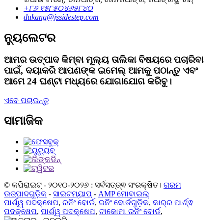
+୮୬ ୧୫୮୫୦୪୬୫୮୪୦
dukang@jssidestep.com
ନ୍ୟୁଲେଟର
ଆମର ଉତ୍ପାଦ କିମ୍ବା ମୂଲ୍ୟ ତାଲିକା ବିଷୟରେ ପଚାରିବା
ପାଇଁ, ଦୟାକରି ଆପଣଙ୍କ ଇମେଲ୍ ଆମକୁ ପଠାନ୍ତୁ ଏବଂ
ଆମେ 24 ଘଣ୍ଟା ମଧ୍ୟରେ ଯୋଗାଯୋଗ କରିବୁ।
ଏବେ ପଚାରନ୍ତୁ
ସାମାଜିକ
© କପିରାଇଟ୍ - ୨୦୧୦-୨୦୨୬ : ସର୍ବସତ୍ତ୍ଵ ସଂରକ୍ଷିତ।
ଗରମ
ଉତ୍ପାଦଗୁଡ଼ିକ
-
ସାଇଟମ୍ୟାପ୍
-
AMP ମୋବାଇଲ୍
ପାର୍ଶ୍ୱ ପଦକ୍ଷେପ
,
ରନିଂ ବୋର୍ଡ
,
ରନିଂ ବୋର୍ଡଗୁଡ଼ିକ
,
କାର୍‌ର ପାର୍ଶ୍ଵ
ପଦକ୍ଷେପ
,
ପାର୍ଶ୍ୱ ପଦକ୍ଷେପ
,
ଟାକୋମା ରନିଂ ବୋର୍ଡ
,