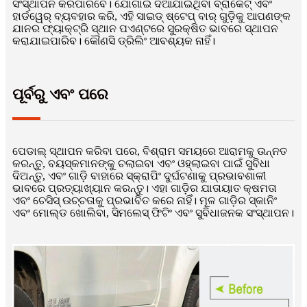
ସଂସ୍ଥାପନ କରିପାରିବେ। ଯୋଗାଇ ଦିଆଯାଇଥିବା ବ୍ରାକେଟ୍ ଏବଂ
ହାର୍ଡୱେର୍ ବ୍ୟବହାର କରି, ଏହି ସାଇଡ୍ ଷ୍ଟେପ୍ ବାର୍ ଗୁଡ଼ିକୁ ଆପଣଙ୍କ
ଯାନର ଫ୍ୟାକ୍ଟ୍ରି ସ୍ଥାନ ପଏଣ୍ଟରେ ସୁରକ୍ଷିତ ଭାବରେ ସ୍ଥାପନ
କରାଯାଇପାରିବ। କୌଣସି ଡ୍ରିଲିଂ ଆବଶ୍ୟକ ନାହିଁ।
ପୂର୍ବରୁ ଏବଂ ପରେ
ପେଡାଲ୍ ସ୍ଥାପନ କରିବା ପରେ, ବିଶ୍ରାମ ସମୟରେ ଆରାମକୁ ଉନ୍ନତ
କରନ୍ତୁ, ବୟସ୍କମାନଙ୍କୁ ଚଲାଇବା ଏବଂ ଓହ୍ଲାଇବା ପାଇଁ ସୁବିଧା
ଦିଅନ୍ତୁ, ଏବଂ ଗାଡ଼ି ବାହାରେ ସ୍କ୍ରାପିଂ ଦୁର୍ଘଟଣାକୁ ପ୍ରଭାବଶାଳୀ
ଭାବରେ ପ୍ରତ୍ୟାଖ୍ୟାନ କରନ୍ତୁ। ଏହା ଗାଡ଼ିର ଯାତାୟାତ କ୍ଷମତା
ଏବଂ ଚେସିସ୍ ଉଚ୍ଚତାକୁ ପ୍ରଭାବିତ କରେ ନାହିଁ। ମୂଳ ଗାଡ଼ିର ସ୍କାନିଂ
ଏବଂ ମୋଲ୍ଡ ଖୋଲିବା, ସିମଲେସ୍ ଫିଟିଂ ଏବଂ ସୁବିଧାଜନକ ସଂସ୍ଥାପନ।