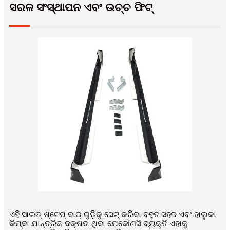
ସରଳ ସଂସ୍ଥାପନ ଏବଂ ଉଚ୍ଚ ଫିଟ୍
ଏହି ସାଇଡ୍ ଷ୍ଟେପ୍ ବାର୍ ଗୁଡ଼ିକୁ ସେଟ୍ କରିବା ବହୁତ ସହଜ ଏବଂ ହାଲୁକା
କିମ୍ବା ଯାନ୍ତ୍ରିକ ଦକ୍ଷତା ଥିବା ଯେକୌଣସି ବ୍ୟକ୍ତି ଏହାକୁ