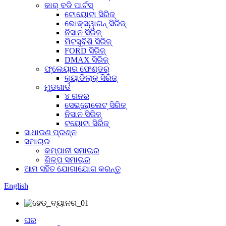
କାର୍ ବଡି ପାର୍ଟସ୍
ଟୋୟୋଟା ସିରିଜ୍
ଭୋକ୍ସୱାଗନ୍ ସିରିଜ୍
ନିସାନ ସିରିଜ୍
ମିଟସୁବିଶି ସିରିଜ୍
FORD ସିରିଜ୍
DMAX ସିରିଜ୍
ଫ୍ଲେୟାର ଫେଣ୍ଡର୍
କ୍ୟାଡିଲାକ୍ ସିରିଜ୍
ମୁଡଗାର୍ଡ
୪ ରନର
ସେଭ୍ରୋଲେଟ୍ ସିରିଜ୍
ନିସାନ ସିରିଜ୍
ଟୟୋଟା ସିରିଜ୍
ସାଧାରଣ ପ୍ରଶ୍ନ
ସମାଚାର
କମ୍ପାନୀ ସମାଚାର
ଶିଳ୍ପ ସମାଚାର
ଆମ ସହିତ ଯୋଗାଯୋଗ କରନ୍ତୁ
English
ଘର