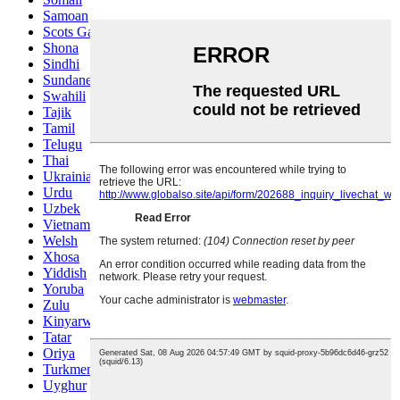
Samoan
Scots Gaelic
Shona
Sindhi
Sundanese
Swahili
Tajik
Tamil
Telugu
Thai
Ukrainian
Urdu
Uzbek
Vietnamese
Welsh
Xhosa
Yiddish
Yoruba
Zulu
Kinyarwanda
Tatar
Oriya
Turkmen
Uyghur