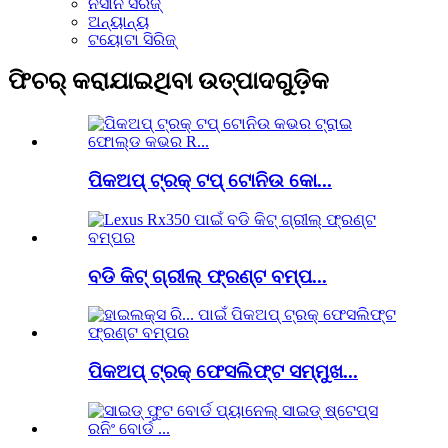
ନିସାନ ସିରିଜ୍
ଅନ୍ୟାନ୍ୟ
ଟୟୋଟା ସିରିଜ୍
ଫିଚର୍ କରାଯାଇଥିବା ଉତ୍ପାଦଗୁଡ଼ିକ
ପିକଅପ୍ ଟ୍ରକ୍ ଟପ୍ ଟୋନିଉ କୋ...
ବଡି କିଟ୍ ଗ୍ରୀଲ୍ ଫ୍ରଣ୍ଟ ବମ୍ପ...
ପିକଅପ୍ ଟ୍ରକ୍ ଫେସଲିଫ୍ଟ ସମ୍ମୁଖ...