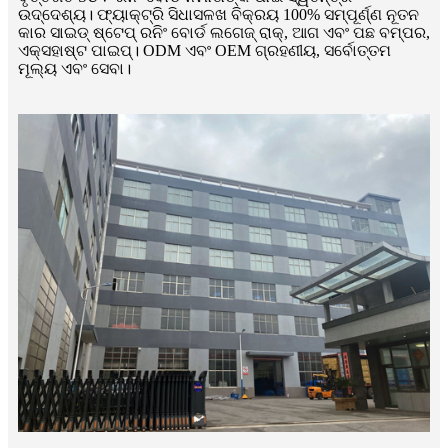
ଉଦ୍ଦେଶ୍ୟ। ଫ୍ୟାକ୍ଟ୍ରି ସିଧାସଳଖ ବିକ୍ରୟ 100% ସମ୍ପୂର୍ଣ୍ଣ ନୂତନ
କାର ସାଇଡ୍ ଷ୍ଟେପ୍ ରନିଂ ବୋର୍ଡ ଲଗେଜ୍ ରାକ୍, ଆଗ ଏବଂ ପଛ ବମ୍ପର,
ଏକ୍ସହାଷ୍ଟ ପାଇପ୍। ODM ଏବଂ OEM ଗ୍ରହଣୀୟ, ସର୍ବୋତ୍ତମ
ମୂଲ୍ୟ ଏବଂ ସେବା।