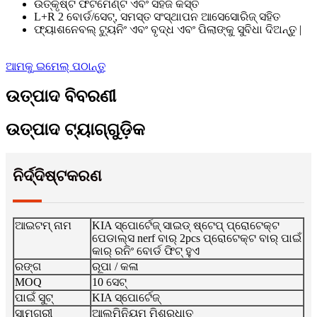
ଉତ୍କୃଷ୍ଟ ଫିଟମେଣ୍ଟ ଏବଂ ସହଜ କିସ୍ତି
L+R 2 ବୋର୍ଡ/ସେଟ୍, ସମସ୍ତ ସଂସ୍ଥାପନ ଆସେସୋରିଜ୍ ସହିତ
ଫ୍ୟାଶନେବଲ୍ ଟ୍ୟୁନିଂ ଏବଂ ବୃଦ୍ଧ ଏବଂ ପିଲାଙ୍କୁ ସୁବିଧା ଦିଅନ୍ତୁ |
ଆମକୁ ଇମେଲ୍ ପଠାନ୍ତୁ
ଉତ୍ପାଦ ବିବରଣୀ
ଉତ୍ପାଦ ଟ୍ୟାଗ୍‌ଗୁଡ଼ିକ
ନିର୍ଦ୍ଦିଷ୍ଟକରଣ
ଆଇଟମ୍ ନାମ
KIA ସ୍ପୋର୍ଟେଜ୍ ସାଇଡ୍ ଷ୍ଟେପ୍ ପ୍ରୋଟେକ୍ଟ
ପେଡାଲ୍ସ nerf ବାର୍ 2pcs ପ୍ରୋଟେକ୍ଟ ବାର୍ ପାଇଁ
କାର୍ ରନିଂ ବୋର୍ଡ ଫିଟ୍ ହୁଏ
ରଙ୍ଗ
ରୂପା / କଳା
MOQ
10 ସେଟ୍
ପାଇଁ ସୁଟ୍
KIA ସ୍ପୋର୍ଟେଜ୍
ସାମଗ୍ରୀ
ଆଲୁମିନିୟମ୍ ମିଶ୍ରଧାତୁ