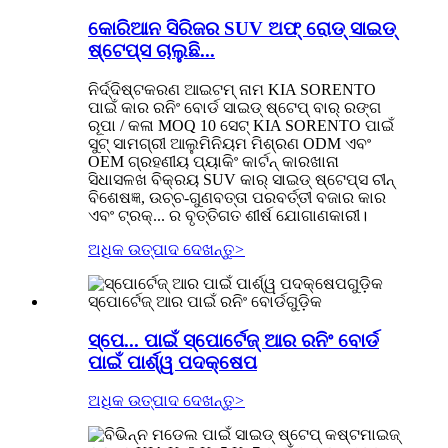
କୋରିଆନ ସିରିଜର SUV ଅଫ୍ ରୋଡ୍ ସାଇଡ୍
ଷ୍ଟେପ୍ସ ଚାଲୁଛି...
ନିର୍ଦ୍ଦିଷ୍ଟକରଣ ଆଇଟମ୍ ନାମ KIA SORENTO
ପାଇଁ କାର ରନିଂ ବୋର୍ଡ ସାଇଡ୍ ଷ୍ଟେପ୍ ବାର୍ ରଙ୍ଗ
ରୂପା / କଳା MOQ 10 ସେଟ୍ KIA SORENTO ପାଇଁ
ସୁଟ୍ ସାମଗ୍ରୀ ଆଲୁମିନିୟମ ମିଶ୍ରଣ ODM ଏବଂ
OEM ଗ୍ରହଣୀୟ ପ୍ୟାକିଂ କାର୍ଟନ୍ କାରଖାନା
ସିଧାସଳଖ ବିକ୍ରୟ SUV କାର୍ ସାଇଡ୍ ଷ୍ଟେପ୍ସ ଚୀନ୍
ବିଶେଷଜ୍ଞ, ଉଚ୍ଚ-ଗୁଣବତ୍ତା ପରବର୍ତ୍ତୀ ବଜାର କାର
ଏବଂ ଟ୍ରକ୍... ର ବୃତ୍ତିଗତ ଶୀର୍ଷ ଯୋଗାଣକାରୀ।
ଅଧିକ ଉତ୍ପାଦ ଦେଖନ୍ତୁ
>
ସ୍ପେ... ପାଇଁ ସ୍ପୋର୍ଟେଜ୍ ଆର ରନିଂ ବୋର୍ଡ
ପାଇଁ ପାର୍ଶ୍ୱ ପଦକ୍ଷେପ
ଅଧିକ ଉତ୍ପାଦ ଦେଖନ୍ତୁ
>