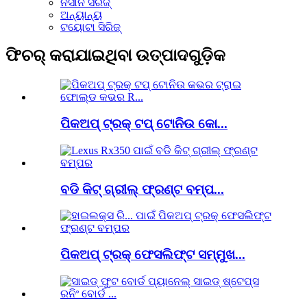
ନିସାନ ସିରିଜ୍
ଅନ୍ୟାନ୍ୟ
ଟୟୋଟା ସିରିଜ୍
ଫିଚର୍ କରାଯାଇଥିବା ଉତ୍ପାଦଗୁଡ଼ିକ
ପିକଅପ୍ ଟ୍ରକ୍ ଟପ୍ ଟୋନିଉ କୋ...
ବଡି କିଟ୍ ଗ୍ରୀଲ୍ ଫ୍ରଣ୍ଟ ବମ୍ପ...
ପିକଅପ୍ ଟ୍ରକ୍ ଫେସଲିଫ୍ଟ ସମ୍ମୁଖ...