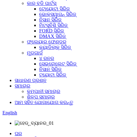
କାର୍ ବଡି ପାର୍ଟସ୍
ଟୋୟୋଟା ସିରିଜ୍
ଭୋକ୍ସୱାଗନ୍ ସିରିଜ୍
ନିସାନ ସିରିଜ୍
ମିଟସୁବିଶି ସିରିଜ୍
FORD ସିରିଜ୍
DMAX ସିରିଜ୍
ଫ୍ଲେୟାର ଫେଣ୍ଡର୍
କ୍ୟାଡିଲାକ୍ ସିରିଜ୍
ମୁଡଗାର୍ଡ
୪ ରନର
ସେଭ୍ରୋଲେଟ୍ ସିରିଜ୍
ନିସାନ ସିରିଜ୍
ଟୟୋଟା ସିରିଜ୍
ସାଧାରଣ ପ୍ରଶ୍ନ
ସମାଚାର
କମ୍ପାନୀ ସମାଚାର
ଶିଳ୍ପ ସମାଚାର
ଆମ ସହିତ ଯୋଗାଯୋଗ କରନ୍ତୁ
English
ଘର