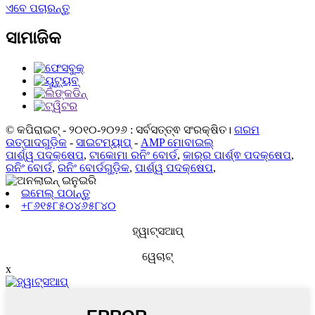
ଏବେ ପଚାରନ୍ତୁ
ସାମାଜିକ
© କପିରାଇଟ୍ - ୨୦୧୦-୨୦୨୬ : ସର୍ବସତ୍ତ୍ଵ ସଂରକ୍ଷିତ।
ଗରମ
ଉତ୍ପାଦଗୁଡ଼ିକ
-
ସାଇଟମ୍ୟାପ୍
-
AMP ମୋବାଇଲ୍
ପାର୍ଶ୍ୱ ପଦକ୍ଷେପ
,
ଟାକୋମା ରନିଂ ବୋର୍ଡ
,
କାର୍‌ର ପାର୍ଶ୍ଵ ପଦକ୍ଷେପ
,
ରନିଂ ବୋର୍ଡ
,
ରନିଂ ବୋର୍ଡଗୁଡ଼ିକ
,
ପାର୍ଶ୍ୱ ପଦକ୍ଷେପ
,
ଇମେଲ୍ ପଠାନ୍ତୁ
+୮୬୧୫୮୫୦୪୬୫୮୪୦
ହ୍ୱାଟ୍ସଆପ୍
ୱେଚାଟ୍
x