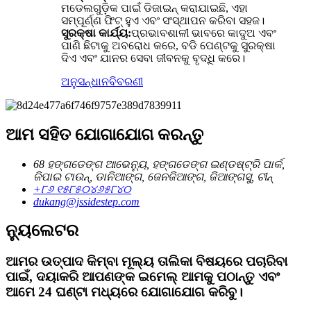
ମଡେଲଗୁଡ଼ିକ ପାଇଁ ଡିଜାଇନ୍ କରାଯାଇଛି, ଏହା
ସମ୍ପୂର୍ଣ୍ଣ ଫିଟ୍ ହୁଏ ଏବଂ ସଂସ୍ଥାପନ କରିବା ସହଜ।
ସୁରକ୍ଷା କାର୍ଯ୍ୟ:
ପ୍ରଭାବଶାଳୀ ଭାବରେ କାଦୁଅ ଏବଂ
ପାଣି ଛିଟାକୁ ଅବରୋଧ କରେ, ବଡି ପେଣ୍ଟକୁ ସୁରକ୍ଷା
ଦିଏ ଏବଂ ଯାନର ସେବା ଜୀବନକୁ ବୃଦ୍ଧି କରେ।
ଅନୁସନ୍ଧାନ
ବିବରଣୀ
ଆମ ସହିତ ଯୋଗାଯୋଗ କରନ୍ତୁ
68 ହଙ୍ଗଡେଙ୍ଗ ଆଭେନ୍ୟୁ, ହଙ୍ଗଡେଙ୍ଗ ଇଣ୍ଡଷ୍ଟ୍ରି ପାର୍କ,
ଜିପାଇ ଟାଉନ୍, ଡାନିଆଙ୍ଗ, ଜେନଜିଆଙ୍ଗ, ଜିଆଙ୍ଗସୁ, ଚୀନ୍
+୮୬ ୧୫୮୫୦୪୬୫୮୪୦
dukang@jssidestep.com
ନ୍ୟୁଲେଟର
ଆମର ଉତ୍ପାଦ କିମ୍ବା ମୂଲ୍ୟ ତାଲିକା ବିଷୟରେ ପଚାରିବା
ପାଇଁ, ଦୟାକରି ଆପଣଙ୍କ ଇମେଲ୍ ଆମକୁ ପଠାନ୍ତୁ ଏବଂ
ଆମେ 24 ଘଣ୍ଟା ମଧ୍ୟରେ ଯୋଗାଯୋଗ କରିବୁ।