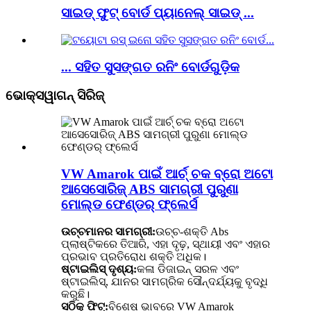
ସାଇଡ୍ ଫୁଟ୍ ବୋର୍ଡ ପ୍ୟାନେଲ୍ ସାଇଡ୍ ...
... ସହିତ ସୁସଙ୍ଗତ ରନିଂ ବୋର୍ଡଗୁଡ଼ିକ
ଭୋକ୍ସୱାଗନ୍ ସିରିଜ୍
VW Amarok ପାଇଁ ଆର୍ଚ୍ ଚକ ବ୍ରୋ ଅଟୋ
ଆସେସୋରିଜ୍ ABS ସାମଗ୍ରୀ ପୁରୁଣା
ମୋଲ୍ଡ ଫେଣ୍ଡର୍ ଫ୍ଲେର୍ସ
ଉଚ୍ଚମାନର ସାମଗ୍ରୀ:
ଉଚ୍ଚ-ଶକ୍ତି Abs
ପ୍ଲାଷ୍ଟିକରେ ତିଆରି, ଏହା ଦୃଢ଼, ସ୍ଥାୟୀ ଏବଂ ଏହାର
ପ୍ରଭାବ ପ୍ରତିରୋଧ ଶକ୍ତି ଅଧିକ।
ଷ୍ଟାଇଲିସ୍ ଦୃଶ୍ୟ:
କଳା ଡିଜାଇନ୍ ସରଳ ଏବଂ
ଷ୍ଟାଇଲିସ୍, ଯାନର ସାମଗ୍ରିକ ସୌନ୍ଦର୍ଯ୍ୟକୁ ବୃଦ୍ଧି
କରୁଛି।
ସଠିକ୍ ଫିଟ୍:
ବିଶେଷ ଭାବରେ VW Amarok