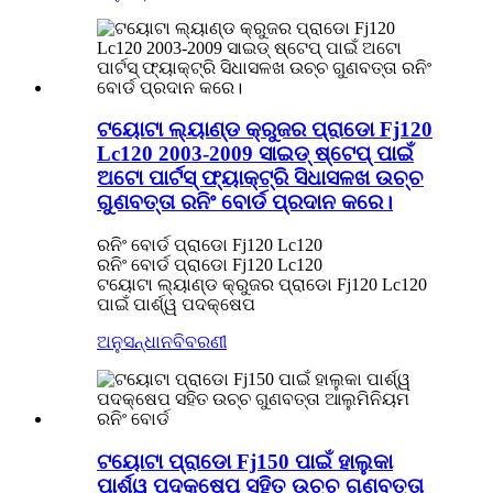
ଟୟୋଟା ଲ୍ୟାଣ୍ଡ କ୍ରୁଜର ପ୍ରାଡୋ Fj120
Lc120 2003-2009 ସାଇଡ୍ ଷ୍ଟେପ୍ ପାଇଁ
ଅଟୋ ପାର୍ଟସ୍ ଫ୍ୟାକ୍ଟ୍ରି ସିଧାସଳଖ ଉଚ୍ଚ
ଗୁଣବତ୍ତା ରନିଂ ବୋର୍ଡ ପ୍ରଦାନ କରେ।
ରନିଂ ବୋର୍ଡ ପ୍ରାଡୋ Fj120 Lc120
ରନିଂ ବୋର୍ଡ ପ୍ରାଡୋ Fj120 Lc120
ଟୟୋଟା ଲ୍ୟାଣ୍ଡ କ୍ରୁଜର ପ୍ରାଡୋ Fj120 Lc120
ପାଇଁ ପାର୍ଶ୍ୱ ପଦକ୍ଷେପ
ଅନୁସନ୍ଧାନ
ବିବରଣୀ
ଟୟୋଟା ପ୍ରାଡୋ Fj150 ପାଇଁ ହାଲୁକା
ପାର୍ଶ୍ୱ ପଦକ୍ଷେପ ସହିତ ଉଚ୍ଚ ଗୁଣବତ୍ତା