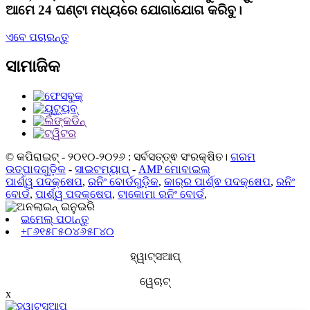
ଆମେ 24 ଘଣ୍ଟା ମଧ୍ୟରେ ଯୋଗାଯୋଗ କରିବୁ।
ଏବେ ପଚାରନ୍ତୁ
ସାମାଜିକ
© କପିରାଇଟ୍ - ୨୦୧୦-୨୦୨୬ : ସର୍ବସତ୍ତ୍ଵ ସଂରକ୍ଷିତ।
ଗରମ
ଉତ୍ପାଦଗୁଡ଼ିକ
-
ସାଇଟମ୍ୟାପ୍
-
AMP ମୋବାଇଲ୍
ପାର୍ଶ୍ୱ ପଦକ୍ଷେପ
,
ରନିଂ ବୋର୍ଡଗୁଡ଼ିକ
,
କାର୍‌ର ପାର୍ଶ୍ଵ ପଦକ୍ଷେପ
,
ରନିଂ
ବୋର୍ଡ
,
ପାର୍ଶ୍ୱ ପଦକ୍ଷେପ
,
ଟାକୋମା ରନିଂ ବୋର୍ଡ
,
ଇମେଲ୍ ପଠାନ୍ତୁ
+୮୬୧୫୮୫୦୪୬୫୮୪୦
ହ୍ୱାଟ୍ସଆପ୍
ୱେଚାଟ୍
x