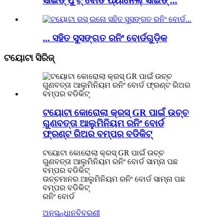
ସାଇଡ୍ ଫୁଟ୍ ବୋର୍ଡ ପ୍ୟାନେଲ୍ ସାଇଡ୍ ...
... ସହିତ ସୁସଙ୍ଗତ ରନିଂ ବୋର୍ଡଗୁଡ଼ିକ
ଟୟୋଟା ସିରିଜ୍
ଟୟୋଟା କୋରୋଲା କ୍ରସ୍ GR ପାଇଁ ଉଚ୍ଚ
ଗୁଣବତ୍ତା ଆଲୁମିନିୟମ ରନିଂ ବୋର୍ଡ
ଫ୍ରଣ୍ଟ ରିଅର ବମ୍ପର ବଡିକିଟ୍
ଟୟୋଟା କୋରୋଲା କ୍ରସ୍ GR ପାଇଁ ଉଚ୍ଚ
ଗୁଣବତ୍ତା ଆଲୁମିନିୟମ ରନିଂ ବୋର୍ଡ ସାମ୍ନା ପଛ
ବମ୍ପର ବଡିକିଟ୍
ଉଚ୍ଚମାନର ଆଲୁମିନିୟମ ରନିଂ ବୋର୍ଡ ସାମ୍ନା ପଛ
ବମ୍ପର ବଡିକିଟ୍
ରନିଂ ବୋର୍ଡ
ଅନୁସନ୍ଧାନ
ବିବରଣୀ