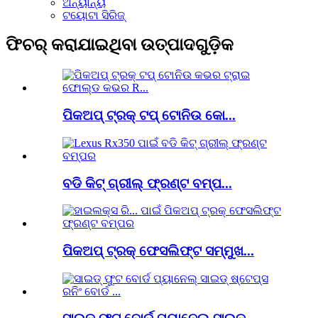
ଅନ୍ୟାନ୍ୟ
ଟୟୋଟା ସିରିଜ୍
ଫିଚର୍ କରାଯାଇଥିବା ଉତ୍ପାଦଗୁଡ଼ିକ
ପିକଅପ୍ ଟ୍ରକ୍ ଟପ୍ ଟୋନିଉ କୋ...
ବଡି କିଟ୍ ଗ୍ରୀଲ୍ ଫ୍ରଣ୍ଟ ବମ୍ପ...
ପିକଅପ୍ ଟ୍ରକ୍ ଫେସଲିଫ୍ଟ ସମ୍ମୁଖ...