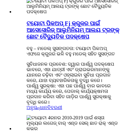
ଟୟୋଟା ପିକଅପ୍ Fj କ୍ରୁଜର ପାଇଁ
ଆସେସୋରିଜ୍ ଆଲୁମିନିୟମ୍ ଆଲୟ ଟ୍ରଙ୍କ୍
ଛୋଟ ବୈଦ୍ୟୁତିକ ପଦକ୍ଷେପ
ବହୁ – ମଡେଲ୍ ସୁସଙ୍ଗତତା: ଟୟୋଟା ପିକଅପ୍
ଏଫଜେ କ୍ରୁଜର ଭଳି ବହୁ ମଡେଲ୍ ସହିତ ସୁସଙ୍ଗତ
ସୁବିଧାଜନକ ପ୍ରବେଶ: ଦ୍ୱାର ପାର୍ଶ୍ୱ ପଦକ୍ଷେପ
ଭାବରେ, ଏହା ଯାତ୍ରୀ ଏବଂ ଡ୍ରାଇଭରମାନଙ୍କୁ
ଯାନରେ ଚଢ଼ିବା ଏବଂ ଓହ୍ଲାଇବା ସୁବିଧା ପ୍ରଦାନ
କରେ, ଯାହା ବ୍ୟବହାରିକତାକୁ ବୃଦ୍ଧି କରେ।
ପାର୍ଶ୍ୱ ସୁରକ୍ଷା: ଏହା ପଛ ପାର୍ଶ୍ୱ ବାର ଭାବରେ
ମଧ୍ୟ କାର୍ଯ୍ୟ କରେ, ପେଡାଲ୍ କାର୍ଯ୍ୟକ୍ଷମତା
ପ୍ରଦାନ କରିବା ସହିତ ଗାଡ଼ିର ପାର୍ଶ୍ୱ ସୁରକ୍ଷାକୁ
ବୃଦ୍ଧି କରେ।
ଅନୁସନ୍ଧାନ
ବିବରଣୀ