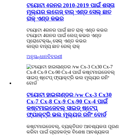
ଟୟୋଟା 4ରନର 2010-2019 ପାଇଁ ଶସ୍ତା
ମୂଲ୍ୟର ଲଗେଜ୍ ବାର୍ ଏଣ୍ଡ ସେଲ୍ ଛାତ
ରାକ୍ ଏଣ୍ଡ କଭର
ଟୟୋଟା 4ରନର ପାଇଁ ଛାତ ରାକ୍ ଏଣ୍ଡ କଭର
ଟୟୋଟା 4ରନର ପାଇଁ ଲେଗ୍ କଭର ଏଣ୍ଡ
ପ୍ରୋଟେକ୍ସନ୍ ସେଲ୍ ଏଣ୍ଡ କଭର
କାର୍‌ର ବାହ୍ୟ ଛାତ ରେଲ୍‌ ରାକ୍
ଅନୁସନ୍ଧାନ
ବିବରଣୀ
ଟୟୋଟା ହାଇଲାଣ୍ଡର /vw Cx-3 Cx30
Cx-7 Cx-8 Cx-9 Cx-90 Cx-4 ପାଇଁ
କଷ୍ଟମାଇଜେବଲ୍ ସାଇଡ୍ ଷ୍ଟେପ୍
ଫ୍ୟାକ୍ଟ୍ରି ଭଲ ମୂଲ୍ୟର ରନିଂ ବୋର୍ଡ
କଷ୍ଟମାଇଜେବଲ୍, ବ୍ୟକ୍ତିଗତ ଆବଶ୍ୟକତା ପୂରଣ
କରିବା ପାଇଁ ଗ୍ରାହକଙ୍କ ବିଶେଷ ଆବଶ୍ୟକତା