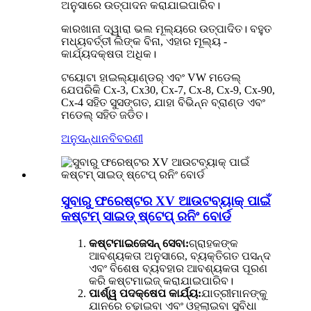
ଅନୁସାରେ ଉତ୍ପାଦନ କରାଯାଇପାରିବ।
କାରଖାନା ଦ୍ୱାରା ଭଲ ମୂଲ୍ୟରେ ଉତ୍ପାଦିତ। ବହୁତ
ମଧ୍ୟବର୍ତ୍ତୀ ଲିଙ୍କ ବିନା, ଏହାର ମୂଲ୍ୟ -
କାର୍ଯ୍ୟଦକ୍ଷତା ଅଧିକ।
ଟୟୋଟା ହାଇଲ୍ୟାଣ୍ଡର୍ ଏବଂ VW ମଡେଲ୍
ଯେପରିକି Cx-3, Cx30, Cx-7, Cx-8, Cx-9, Cx-90,
Cx-4 ସହିତ ସୁସଙ୍ଗତ, ଯାହା ବିଭିନ୍ନ ବ୍ରାଣ୍ଡ ଏବଂ
ମଡେଲ୍ ସହିତ ଜଡିତ।
ଅନୁସନ୍ଧାନ
ବିବରଣୀ
ସୁବାରୁ ଫରେଷ୍ଟର XV ଆଉଟବ୍ୟାକ୍ ପାଇଁ
କଷ୍ଟମ୍ ସାଇଡ୍ ଷ୍ଟେପ୍ ରନିଂ ବୋର୍ଡ
କଷ୍ଟମାଇଜେସନ୍ ସେବା:
ଗ୍ରାହକଙ୍କ
ଆବଶ୍ୟକତା ଅନୁସାରେ, ବ୍ୟକ୍ତିଗତ ପସନ୍ଦ
ଏବଂ ବିଶେଷ ବ୍ୟବହାର ଆବଶ୍ୟକତା ପୂରଣ
କରି କଷ୍ଟମାଇଜ୍ କରାଯାଇପାରିବ।
ପାର୍ଶ୍ୱ ପଦକ୍ଷେପ କାର୍ଯ୍ୟ:
ଯାତ୍ରୀମାନଙ୍କୁ
ଯାନରେ ଚଢ଼ାଇବା ଏବଂ ଓହ୍ଲାଇବା ସୁବିଧା