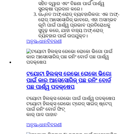
ସହିତ ଦ୍ୱାର ଏବଂ ବିଛଣା ପାଇଁ ପାର୍ଶ୍ୱ
ସୁରକ୍ଷା ପ୍ରଦାନ କରେ।
ଉନ୍ନତ ଅଫ୍-ରୋଡ୍ ବ୍ୟବହାରିକତା: ଏକ ଅଫ୍-
ରୋଡ୍ ଆସେସୋରିଜ୍ ଭାବରେ, ଏହା ଅସମ୍ଭବ
ଭୂମି ପାଇଁ ପାର୍ଶ୍ୱ ପ୍ରଭାବ ପ୍ରତିରୋଧକୁ
ସୁଦୃଢ଼ ​​କରେ, ଯାହା ବାହ୍ୟ ଅଫ୍-ରୋଡ୍
ବ୍ୟବହାର ପାଇଁ ଉପଯୁକ୍ତ।
ଅନୁସନ୍ଧାନ
ବିବରଣୀ
ଟୟୋଟା ହିଲକ୍ସ ରେଭୋ ରୋକୋ ଭିଗୋ
ପାଇଁ କାର ଆସେସୋରିଜ୍ ପଛ ରନିଂ ବୋର୍ଡ
ପଛ ପାର୍ଶ୍ୱ ପଦକ୍ଷେପ
ଟୟୋଟା ହିଲକ୍ସ ରେଭୋ ପାଇଁ ପାର୍ଶ୍ୱ ପଦକ୍ଷେପ
ଟୟୋଟା ହିଲକ୍ସ ରେଭୋ ଟ୍ରେଡ୍ ସାଇଡ୍ ଷ୍ଟେପ୍
ପାଇଁ ରନିଂ ବୋର୍ଡ ଫିଟ୍
କାର୍ ପାଦ ପାହାଚ
ଅନୁସନ୍ଧାନ
ବିବରଣୀ