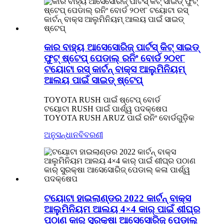
କାର ବାହ୍ୟ ଆସେସୋରିଜ୍ ପାର୍ଟସ୍ କିଟ୍ ସାଇଡ୍
ଫୁଟ୍ ଷ୍ଟେପ୍ ପେଡାଲ୍ ରନିଂ ବୋର୍ଡ ୨୦୧୮
ଟୟୋଟା ରସ୍ କାର୍ଟନ୍ ବାକ୍ସ ଆଲୁମିନିୟମ୍
ଆଲୟ ପାଇଁ ସାଇଡ୍ ଷ୍ଟେପ୍
TOYOTA RUSH ପାଇଁ ଷ୍ଟେପ୍ ବୋର୍ଡ
ଟୟୋଟା RUSH ପାଇଁ ପାର୍ଶ୍ୱ ପଦକ୍ଷେପ
TOYOTA RUSH ARUZ ପାଇଁ ରନିଂ ବୋର୍ଡଗୁଡ଼ିକ
ଅନୁସନ୍ଧାନ
ବିବରଣୀ
ଟୟୋଟା ହାଇଲାଣ୍ଡର 2022 କାର୍ଟନ୍ ବାକ୍ସ
ଆଲୁମିନିୟମ ଆଲୟ 4×4 କାର୍ ପାଇଁ ଶୀଘ୍ର
ପଠାଣ କାର୍ ସୁରକ୍ଷା ଆସେସୋରିଜ୍ ପେଡାଲ୍