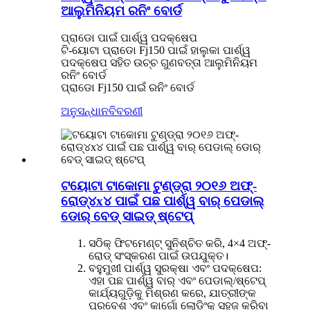
ଆଲୁମିନିୟମ ରନିଂ ବୋର୍ଡ
ପ୍ରାଡୋ ପାଇଁ ପାର୍ଶ୍ୱ ପଦକ୍ଷେପ
ଟି-ୟୋଟା ପ୍ରାଡୋ Fj150 ପାଇଁ ହାଲୁକା ପାର୍ଶ୍ୱ
ପଦକ୍ଷେପ ସହିତ ଉଚ୍ଚ ଗୁଣବତ୍ତା ଆଲୁମିନିୟମ
ରନିଂ ବୋର୍ଡ
ପ୍ରାଡୋ Fj150 ପାଇଁ ରନିଂ ବୋର୍ଡ
ଅନୁସନ୍ଧାନ
ବିବରଣୀ
ଟୟୋଟା ଟାକୋମା ଟୁଣ୍ଡ୍ରା ୨୦୧୬ ଅଫ୍-
ରୋଡ୍୪x୪ ପାଇଁ ପଛ ପାର୍ଶ୍ୱ ବାର୍ ପେଡାଲ୍
ଡୋର୍ ବେଡ୍ ସାଇଡ୍ ଷ୍ଟେପ୍
ସଠିକ୍ ଫିଟମେଣ୍ଟ୍ ସୁନିଶ୍ଚିତ କରି, 4×4 ଅଫ୍-
ରୋଡ୍ ସଂସ୍କରଣ ପାଇଁ ଉପଯୁକ୍ତ।
ବହୁମୁଖୀ ପାର୍ଶ୍ୱ ସୁରକ୍ଷା ଏବଂ ପଦକ୍ଷେପ:
ଏହା ପଛ ପାର୍ଶ୍ୱ ବାର୍ ଏବଂ ପେଡାଲ୍/ଷ୍ଟେପ୍
କାର୍ଯ୍ୟଗୁଡ଼ିକୁ ମିଶ୍ରଣ କରେ, ଯାତ୍ରୀଙ୍କ
ପ୍ରବେଶ ଏବଂ କାର୍ଗୋ ଲୋଡିଂକୁ ସହଜ କରିବା