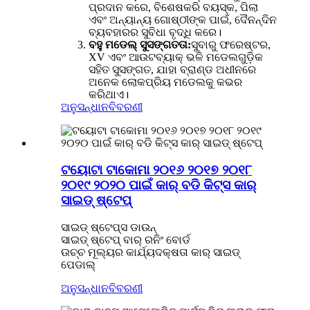
ପ୍ରଦାନ କରେ, ବିଶେଷକରି ବୟସ୍କ, ପିଲା
ଏବଂ ଅନ୍ୟାନ୍ୟ ଗୋଷ୍ଠୀଙ୍କ ପାଇଁ, ଦୈନନ୍ଦିନ
ବ୍ୟବହାରର ସୁବିଧା ବୃଦ୍ଧି କରେ।
ବହୁ ମଡେଲ୍ ସୁସଙ୍ଗତତା:
ସୁବାରୁ ଫରେଷ୍ଟର,
XV ଏବଂ ଆଉଟବ୍ୟାକ୍ ଭଳି ମଡେଲଗୁଡ଼ିକ
ସହିତ ସୁସଙ୍ଗତ, ଯାହା ବ୍ରାଣ୍ଡ ଅଧୀନରେ
ଅନେକ ଲୋକପ୍ରିୟ ମଡେଲକୁ କଭର
କରିଥାଏ।
ଅନୁସନ୍ଧାନ
ବିବରଣୀ
ଟୟୋଟା ଟାକୋମା ୨୦୧୬ ୨୦୧୭ ୨୦୧୮
୨୦୧୯ ୨୦୨୦ ପାଇଁ କାର୍ ବଡି କିଟ୍ସ କାର୍
ସାଇଡ୍ ଷ୍ଟେପ୍
ସାଇଡ୍ ଷ୍ଟେପ୍ସ ଡାଉନ୍
ସାଇଡ୍ ଷ୍ଟେପ୍ ବାର୍ ରନିଂ ବୋର୍ଡ
ଉଚ୍ଚ ମୂଲ୍ୟର କାର୍ଯ୍ୟଦକ୍ଷତା କାର୍ ସାଇଡ୍
ପେଡାଲ୍
ଅନୁସନ୍ଧାନ
ବିବରଣୀ