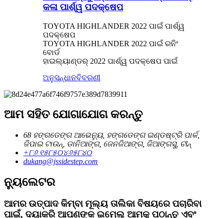
କଳା ପାର୍ଶ୍ୱ ପଦକ୍ଷେପ
TOYOTA HIGHLANDER 2022 ପାଇଁ ପାର୍ଶ୍ୱ
ପଦକ୍ଷେପ
TOYOTA HIGHLANDER 2022 ପାଇଁ ରନିଂ
ବୋର୍ଡ
ହାଇଲ୍ୟାଣ୍ଡର୍ 2022 ପାର୍ଶ୍ୱ ପଦକ୍ଷେପ ପାଇଁ
ଅନୁସନ୍ଧାନ
ବିବରଣୀ
ଆମ ସହିତ ଯୋଗାଯୋଗ କରନ୍ତୁ
68 ହଙ୍ଗଡେଙ୍ଗ ଆଭେନ୍ୟୁ, ହଙ୍ଗଡେଙ୍ଗ ଇଣ୍ଡଷ୍ଟ୍ରି ପାର୍କ,
ଜିପାଇ ଟାଉନ୍, ଡାନିଆଙ୍ଗ, ଜେନଜିଆଙ୍ଗ, ଜିଆଙ୍ଗସୁ, ଚୀନ୍
+୮୬ ୧୫୮୫୦୪୬୫୮୪୦
dukang@jssidestep.com
ନ୍ୟୁଲେଟର
ଆମର ଉତ୍ପାଦ କିମ୍ବା ମୂଲ୍ୟ ତାଲିକା ବିଷୟରେ ପଚାରିବା
ପାଇଁ, ଦୟାକରି ଆପଣଙ୍କ ଇମେଲ୍ ଆମକୁ ପଠାନ୍ତୁ ଏବଂ