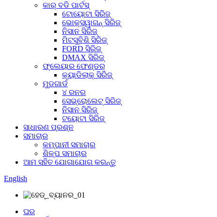
କାର୍ ବଡି ପାର୍ଟସ୍
ଟୋୟୋଟା ସିରିଜ୍
ଭୋକ୍ସୱାଗନ୍ ସିରିଜ୍
ନିସାନ ସିରିଜ୍
ମିଟସୁବିଶି ସିରିଜ୍
FORD ସିରିଜ୍
DMAX ସିରିଜ୍
ଫ୍ଲେୟାର ଫେଣ୍ଡର୍
କ୍ୟାଡିଲାକ୍ ସିରିଜ୍
ମୁଡଗାର୍ଡ
୪ ରନର
ସେଭ୍ରୋଲେଟ୍ ସିରିଜ୍
ନିସାନ ସିରିଜ୍
ଟୟୋଟା ସିରିଜ୍
ସାଧାରଣ ପ୍ରଶ୍ନ
ସମାଚାର
କମ୍ପାନୀ ସମାଚାର
ଶିଳ୍ପ ସମାଚାର
ଆମ ସହିତ ଯୋଗାଯୋଗ କରନ୍ତୁ
English
ଘର