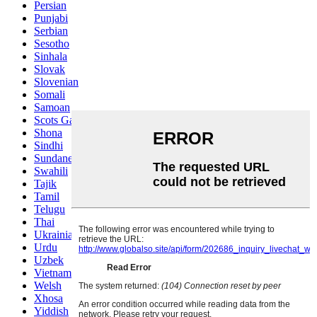
Persian
Punjabi
Serbian
Sesotho
Sinhala
Slovak
Slovenian
Somali
Samoan
Scots Gaelic
Shona
Sindhi
Sundanese
Swahili
Tajik
Tamil
Telugu
Thai
Ukrainian
Urdu
Uzbek
Vietnamese
Welsh
Xhosa
Yiddish