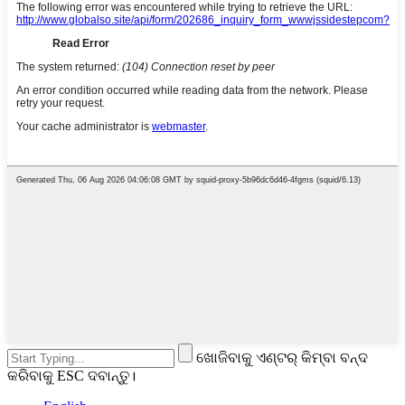
ଖୋଜିବାକୁ ଏଣ୍ଟର୍ କିମ୍ବା ବନ୍ଦ
କରିବାକୁ ESC ଦବାନ୍ତୁ।