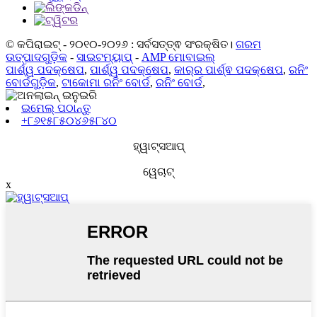
© କପିରାଇଟ୍ - ୨୦୧୦-୨୦୨୬ : ସର୍ବସତ୍ତ୍ଵ ସଂରକ୍ଷିତ।
ଗରମ
ଉତ୍ପାଦଗୁଡ଼ିକ
-
ସାଇଟମ୍ୟାପ୍
-
AMP ମୋବାଇଲ୍
ପାର୍ଶ୍ୱ ପଦକ୍ଷେପ
,
ପାର୍ଶ୍ୱ ପଦକ୍ଷେପ
,
କାର୍‌ର ପାର୍ଶ୍ଵ ପଦକ୍ଷେପ
,
ରନିଂ
ବୋର୍ଡଗୁଡ଼ିକ
,
ଟାକୋମା ରନିଂ ବୋର୍ଡ
,
ରନିଂ ବୋର୍ଡ
,
ଇମେଲ୍ ପଠାନ୍ତୁ
+୮୬୧୫୮୫୦୪୬୫୮୪୦
ହ୍ୱାଟ୍ସଆପ୍
ୱେଚାଟ୍
x