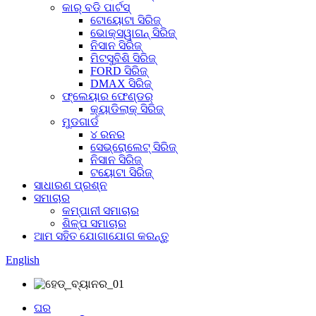
କାର୍ ବଡି ପାର୍ଟସ୍
ଟୋୟୋଟା ସିରିଜ୍
ଭୋକ୍ସୱାଗନ୍ ସିରିଜ୍
ନିସାନ ସିରିଜ୍
ମିଟସୁବିଶି ସିରିଜ୍
FORD ସିରିଜ୍
DMAX ସିରିଜ୍
ଫ୍ଲେୟାର ଫେଣ୍ଡର୍
କ୍ୟାଡିଲାକ୍ ସିରିଜ୍
ମୁଡଗାର୍ଡ
୪ ରନର
ସେଭ୍ରୋଲେଟ୍ ସିରିଜ୍
ନିସାନ ସିରିଜ୍
ଟୟୋଟା ସିରିଜ୍
ସାଧାରଣ ପ୍ରଶ୍ନ
ସମାଚାର
କମ୍ପାନୀ ସମାଚାର
ଶିଳ୍ପ ସମାଚାର
ଆମ ସହିତ ଯୋଗାଯୋଗ କରନ୍ତୁ
English
ଘର