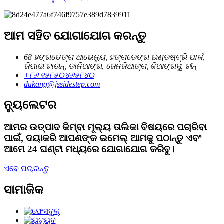
ଆମ ସହିତ ଯୋଗାଯୋଗ କରନ୍ତୁ
68 ହଙ୍ଗଡେଙ୍ଗ ଆଭେନ୍ୟୁ, ହଙ୍ଗଡେଙ୍ଗ ଇଣ୍ଡଷ୍ଟ୍ରି ପାର୍କ,
ଜିପାଇ ଟାଉନ୍, ଡାନିଆଙ୍ଗ, ଜେନଜିଆଙ୍ଗ, ଜିଆଙ୍ଗସୁ, ଚୀନ୍
+୮୬ ୧୫୮୫୦୪୬୫୮୪୦
dukang@jssidestep.com
ନ୍ୟୁଲେଟର
ଆମର ଉତ୍ପାଦ କିମ୍ବା ମୂଲ୍ୟ ତାଲିକା ବିଷୟରେ ପଚାରିବା
ପାଇଁ, ଦୟାକରି ଆପଣଙ୍କ ଇମେଲ୍ ଆମକୁ ପଠାନ୍ତୁ ଏବଂ
ଆମେ 24 ଘଣ୍ଟା ମଧ୍ୟରେ ଯୋଗାଯୋଗ କରିବୁ।
ଏବେ ପଚାରନ୍ତୁ
ସାମାଜିକ