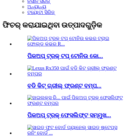
ନିସାନ ସିରିଜ୍
ଅନ୍ୟାନ୍ୟ
ଟୟୋଟା ସିରିଜ୍
ଫିଚର୍ କରାଯାଇଥିବା ଉତ୍ପାଦଗୁଡ଼ିକ
ପିକଅପ୍ ଟ୍ରକ୍ ଟପ୍ ଟୋନିଉ କୋ...
ବଡି କିଟ୍ ଗ୍ରୀଲ୍ ଫ୍ରଣ୍ଟ ବମ୍ପ...
ପିକଅପ୍ ଟ୍ରକ୍ ଫେସଲିଫ୍ଟ ସମ୍ମୁଖ...