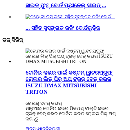
ସାଇଡ୍ ଫୁଟ୍ ବୋର୍ଡ ପ୍ୟାନେଲ୍ ସାଇଡ୍ ...
... ସହିତ ସୁସଙ୍ଗତ ରନିଂ ବୋର୍ଡଗୁଡ଼ିକ
ଡଜ୍ ସିରିଜ୍
ଟୋନିଉ କଭର ପାଇଁ କଷ୍ଟମ୍ ୱାଟରପ୍ରୁଫ୍
ରୋଲର ଲିଡ୍ ପିକ୍ ଅପ୍ ଟ୍ରକ୍ ବେଡ୍ କଭର
ISUZU DMAX MITSUBISHI
TRITON
ରୋଲର୍‌ ସଟର୍‌ କଭର୍‌
ମାନୁଆଲ୍ ଟୋନିଉ କଭର ପିକଅପ୍ ବାଲ୍ଟି କଭର
ଟ୍ରକ୍ ବେଡ୍ କଭର ଟୋନିଉ କଭର ରୋଲର ପିକ୍ ଅପ୍
କରନ୍ତୁ
ଅନୁସନ୍ଧାନ
ବିବରଣୀ