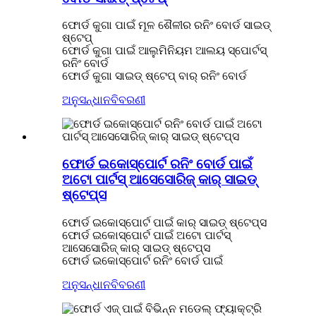
ଫୋର୍ଡ କୁଗା ପାଇଁ ମୂଳ ଶୈଳୀର ରନିଂ ବୋର୍ଡ ସାଇଡ୍
ଷ୍ଟେପ୍
ଫୋର୍ଡ କୁଗା ପାଇଁ ଆଲୁମିନିୟମ ଆଲୟ ସ୍ପୋର୍ଟସ୍
ରନିଂ ବୋର୍ଡ
ଫୋର୍ଡ କୁଗା ସାଇଡ୍ ଷ୍ଟେପ୍ ବାର୍ ରନିଂ ବୋର୍ଡ
ଅନୁସନ୍ଧାନ
ବିବରଣୀ
ଫୋର୍ଡ ଇକୋସ୍ପୋର୍ଟ ରନିଂ ବୋର୍ଡ ପାଇଁ
ଅଟୋ ପାର୍ଟସ୍ ଆସେସୋରିଜ୍ କାର୍ ସାଇଡ୍
ଷ୍ଟେପ୍ସ
ଫୋର୍ଡ ଇକୋସ୍ପୋର୍ଟ ପାଇଁ କାର୍ ସାଇଡ୍ ଷ୍ଟେପ୍ସ
ଫୋର୍ଡ ଇକୋସ୍ପୋର୍ଟ ପାଇଁ ଅଟୋ ପାର୍ଟସ୍
ଆସେସୋରିଜ୍ କାର୍ ସାଇଡ୍ ଷ୍ଟେପ୍ସ
ଫୋର୍ଡ ଇକୋସ୍ପୋର୍ଟ ରନିଂ ବୋର୍ଡ ପାଇଁ
ଅନୁସନ୍ଧାନ
ବିବରଣୀ