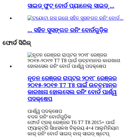
ସାଇଡ୍ ଫୁଟ୍ ବୋର୍ଡ ପ୍ୟାନେଲ୍ ସାଇଡ୍ ...
... ସହିତ ସୁସଙ୍ଗତ ରନିଂ ବୋର୍ଡଗୁଡ଼ିକ
ଫୋର୍ଡ ସିରିଜ୍
ନୂତନ ରେଞ୍ଜର ରାପ୍ଟର ୨୦୧୮ ରେଞ୍ଜର
୨୦୧୫-୨୦୧୭ T7 T8 ପାଇଁ ଉଚ୍ଚମାନର
କାରଖାନା ହୋଲସେଲ ରନିଂ ବୋର୍ଡ ପାର୍ଶ୍ୱ
ପଦକ୍ଷେପ
ପାର୍ଶ୍ୱ ପଦକ୍ଷେପ
ବଦଳ ରନିଂ ବୋର୍ଡଗୁଡ଼ିକ
ଫୋର୍ଡ ଟ୍ରକ୍ ରେଞ୍ଜର T6 T7 T8 2015+ ପାଇଁ
ଫ୍ୟାକ୍ଟ୍ରି ସିଧାସଳଖ ବିକ୍ରୟ 4×4 ଆଲୁମିନିୟମ
କାର୍ ରନିଂ ବୋର୍ଡ ସାଇଡ୍ ବାର୍ ସାଇଡ୍ ଷ୍ଟେପ୍