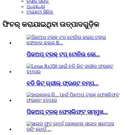
ନିସାନ ସିରିଜ୍
ଅନ୍ୟାନ୍ୟ
ଟୟୋଟା ସିରିଜ୍
ଫିଚର୍ କରାଯାଇଥିବା ଉତ୍ପାଦଗୁଡ଼ିକ
ପିକଅପ୍ ଟ୍ରକ୍ ଟପ୍ ଟୋନିଉ କୋ...
ବଡି କିଟ୍ ଗ୍ରୀଲ୍ ଫ୍ରଣ୍ଟ ବମ୍ପ...
ପିକଅପ୍ ଟ୍ରକ୍ ଫେସଲିଫ୍ଟ ସମ୍ମୁଖ...