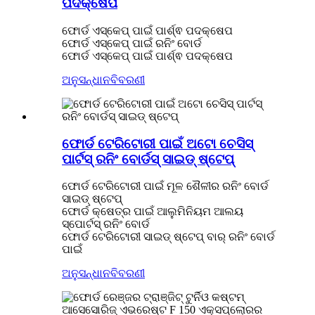
ପଦକ୍ଷେପ
ଫୋର୍ଡ ଏସ୍କେପ୍ ପାଇଁ ପାର୍ଶ୍ଵ ପଦକ୍ଷେପ
ଫୋର୍ଡ ଏସ୍କେପ୍ ପାଇଁ ରନିଂ ବୋର୍ଡ
ଫୋର୍ଡ ଏସ୍କେପ୍ ପାଇଁ ପାର୍ଶ୍ଵ ପଦକ୍ଷେପ
ଅନୁସନ୍ଧାନ
ବିବରଣୀ
ଫୋର୍ଡ ଟେରିଟୋରୀ ପାଇଁ ଅଟୋ ଚେସିସ୍
ପାର୍ଟସ୍ ରନିଂ ବୋର୍ଡସ୍ ସାଇଡ୍ ଷ୍ଟେପ୍
ଫୋର୍ଡ ଟେରିଟୋରୀ ପାଇଁ ମୂଳ ଶୈଳୀର ରନିଂ ବୋର୍ଡ
ସାଇଡ୍ ଷ୍ଟେପ୍
ଫୋର୍ଡ କ୍ଷେତ୍ର ପାଇଁ ଆଲୁମିନିୟମ ଆଲୟ
ସ୍ପୋର୍ଟସ୍ ରନିଂ ବୋର୍ଡ
ଫୋର୍ଡ ଟେରିଟୋରୀ ସାଇଡ୍ ଷ୍ଟେପ୍ ବାର୍ ରନିଂ ବୋର୍ଡ
ପାଇଁ
ଅନୁସନ୍ଧାନ
ବିବରଣୀ