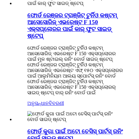
ଫୋର୍ଡ ରେଞ୍ଜର ଟ୍ରାଞ୍ଜିଟ୍ ଟୁର୍ନିଓ କଷ୍ଟମ୍
ଆସେସୋରିଜ୍ ଏଭରେଷ୍ଟ F 150
ଏକ୍ସପ୍ଲୋରର ପାଇଁ କାର୍ ଫୁଟ ସାଇଡ୍
ଷ୍ଟେପ୍
ଫୋର୍ଡ ରେଞ୍ଜର ଟ୍ରାଞ୍ଜିଟ୍ ଟୁର୍ନିଓ କଷ୍ଟମ୍
ଆସେସୋରିଜ୍ ଏଭରେଷ୍ଟ F 150 ଏକ୍ସପ୍ଲୋରର
ପାଇଁ ମୂଳ ଷ୍ଟାଇଲ୍ ରନିଂ ବୋର୍ଡ ସାଇଡ୍ ଷ୍ଟେପ୍
ଫୋର୍ଡ ରେଞ୍ଜର ଟ୍ରାଞ୍ଜିଟ୍ ଟୁର୍ନିଓ କଷ୍ଟମ୍
ଆସେସୋରିଜ୍ ଏଭରେଷ୍ଟ ଏଫ୍ ୧୫୦ ଏକ୍ସପ୍ଲୋରର
ପାଇଁ ଆଲୁମିନିୟମ ଆଲୟ ସ୍ପୋର୍ଟସ୍ ରନିଂ ବୋର୍ଡ
ଫୋର୍ଡ ରେଞ୍ଜର ଟ୍ରାଞ୍ଜିଟ୍ ଟୁର୍ନିଓ କଷ୍ଟମ୍
ଆସେସୋରିଜ୍ ଏଭରେଷ୍ଟ F 150 ଏକ୍ସପ୍ଲୋରର୍
ସାଇଡ୍ ଷ୍ଟେପ୍ ବାର୍ ରନିଂ ବୋର୍ଡ ପାଇଁ
ଅନୁସନ୍ଧାନ
ବିବରଣୀ
ଫୋର୍ଡ କୁଗା ପାଇଁ ଅଟୋ ଚେସିସ୍ ପାର୍ଟସ୍ ରନିଂ
ବୋର୍ଡ ସାଇଡ୍ ଷ୍ଟେପ୍