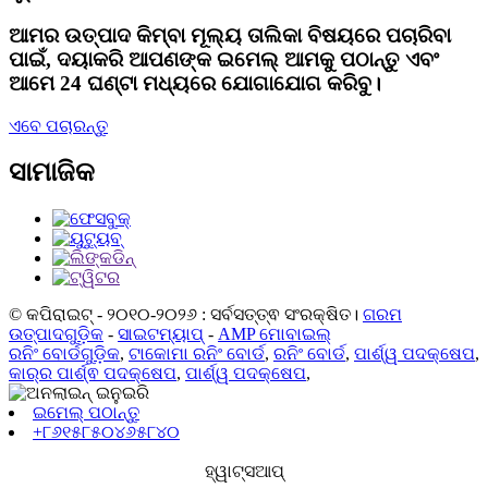
ଆମର ଉତ୍ପାଦ କିମ୍ବା ମୂଲ୍ୟ ତାଲିକା ବିଷୟରେ ପଚାରିବା
ପାଇଁ, ଦୟାକରି ଆପଣଙ୍କ ଇମେଲ୍ ଆମକୁ ପଠାନ୍ତୁ ଏବଂ
ଆମେ 24 ଘଣ୍ଟା ମଧ୍ୟରେ ଯୋଗାଯୋଗ କରିବୁ।
ଏବେ ପଚାରନ୍ତୁ
ସାମାଜିକ
© କପିରାଇଟ୍ - ୨୦୧୦-୨୦୨୬ : ସର୍ବସତ୍ତ୍ଵ ସଂରକ୍ଷିତ।
ଗରମ
ଉତ୍ପାଦଗୁଡ଼ିକ
-
ସାଇଟମ୍ୟାପ୍
-
AMP ମୋବାଇଲ୍
ରନିଂ ବୋର୍ଡଗୁଡ଼ିକ
,
ଟାକୋମା ରନିଂ ବୋର୍ଡ
,
ରନିଂ ବୋର୍ଡ
,
ପାର୍ଶ୍ୱ ପଦକ୍ଷେପ
,
କାର୍‌ର ପାର୍ଶ୍ଵ ପଦକ୍ଷେପ
,
ପାର୍ଶ୍ୱ ପଦକ୍ଷେପ
,
ଇମେଲ୍ ପଠାନ୍ତୁ
+୮୬୧୫୮୫୦୪୬୫୮୪୦
ହ୍ୱାଟ୍ସଆପ୍