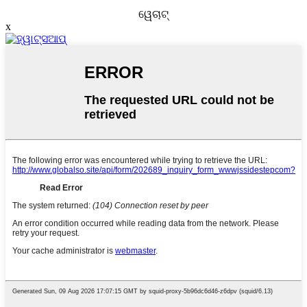
ୱେଚାଟ୍
x