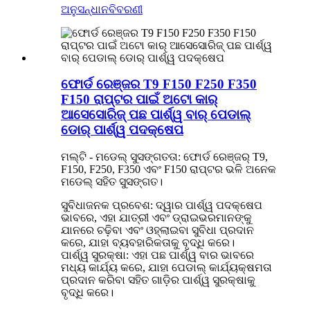
ଅନୁସନ୍ଧାନ
ବିବରଣୀ
ଫୋର୍ଡ ରେଞ୍ଜର T9 F150 F250 F350
F150 ରାପ୍ଟର ପାଇଁ ଅଟୋ କାର୍
ଆସେସୋରିଜ୍ ପଛ ପାର୍ଶ୍ୱ ବାର୍ ପେଡାଲ୍
ଡୋର୍ ପାର୍ଶ୍ୱ ପଦକ୍ଷେପ
ମଲ୍ଟି - ମଡେଲ୍ ସୁସଙ୍ଗତତା: ଫୋର୍ଡ ରେଞ୍ଜର୍ T9,
F150, F250, F350 ଏବଂ F150 ରାପ୍ଟର ଭଳି ଅନେକ
ମଡେଲ୍ ସହିତ ସୁସଙ୍ଗତ।
ସୁବିଧାଜନକ ପ୍ରବେଶ: ଦ୍ୱାର ପାର୍ଶ୍ୱ ପଦକ୍ଷେପ
ଭାବରେ, ଏହା ଯାତ୍ରୀ ଏବଂ ଡ୍ରାଇଭରମାନଙ୍କୁ
ଯାନରେ ଚଢ଼ିବା ଏବଂ ଓହ୍ଲାଇବା ସୁବିଧା ପ୍ରଦାନ
କରେ, ଯାହା ବ୍ୟବହାରିକତାକୁ ବୃଦ୍ଧି କରେ।
ପାର୍ଶ୍ୱ ସୁରକ୍ଷା: ଏହା ପଛ ପାର୍ଶ୍ୱ ବାର ଭାବରେ
ମଧ୍ୟ କାର୍ଯ୍ୟ କରେ, ଯାହା ପେଡାଲ୍ କାର୍ଯ୍ୟକ୍ଷମତା
ପ୍ରଦାନ କରିବା ସହିତ ଗାଡ଼ିର ପାର୍ଶ୍ୱ ସୁରକ୍ଷାକୁ
ବୃଦ୍ଧି କରେ।