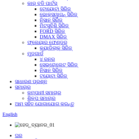
କାର୍ ବଡି ପାର୍ଟସ୍
ଟୋୟୋଟା ସିରିଜ୍
ଭୋକ୍ସୱାଗନ୍ ସିରିଜ୍
ନିସାନ ସିରିଜ୍
ମିଟସୁବିଶି ସିରିଜ୍
FORD ସିରିଜ୍
DMAX ସିରିଜ୍
ଫ୍ଲେୟାର ଫେଣ୍ଡର୍
କ୍ୟାଡିଲାକ୍ ସିରିଜ୍
ମୁଡଗାର୍ଡ
୪ ରନର
ସେଭ୍ରୋଲେଟ୍ ସିରିଜ୍
ନିସାନ ସିରିଜ୍
ଟୟୋଟା ସିରିଜ୍
ସାଧାରଣ ପ୍ରଶ୍ନ
ସମାଚାର
କମ୍ପାନୀ ସମାଚାର
ଶିଳ୍ପ ସମାଚାର
ଆମ ସହିତ ଯୋଗାଯୋଗ କରନ୍ତୁ
English
ଘର