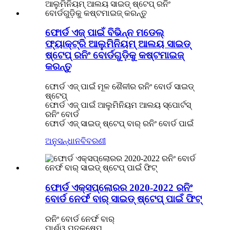
ଫୋର୍ଡ ଏଜ୍ ପାଇଁ ବିଭିନ୍ନ ମଡେଲ୍
ଫ୍ୟାକ୍ଟ୍ରି ଆଲୁମିନିୟମ୍ ଆଲୟ ସାଇଡ୍
ଷ୍ଟେପ୍ ରନିଂ ବୋର୍ଡଗୁଡ଼ିକୁ କଷ୍ଟମାଇଜ୍
କରନ୍ତୁ
ଫୋର୍ଡ ଏଜ୍ ପାଇଁ ମୂଳ ଶୈଳୀର ରନିଂ ବୋର୍ଡ ସାଇଡ୍
ଷ୍ଟେପ୍
ଫୋର୍ଡ ଏଜ୍ ପାଇଁ ଆଲୁମିନିୟମ ଆଲୟ ସ୍ପୋର୍ଟସ୍
ରନିଂ ବୋର୍ଡ
ଫୋର୍ଡ ଏଜ୍ ସାଇଡ୍ ଷ୍ଟେପ୍ ବାର୍ ରନିଂ ବୋର୍ଡ ପାଇଁ
ଅନୁସନ୍ଧାନ
ବିବରଣୀ
ଫୋର୍ଡ ଏକ୍ସପ୍ଲୋରର 2020-2022 ରନିଂ
ବୋର୍ଡ ନେର୍ଫ ବାର୍ ସାଇଡ୍ ଷ୍ଟେପ୍ ପାଇଁ ଫିଟ୍
ରନିଂ ବୋର୍ଡ ନେର୍ଫ ବାର୍
ପାର୍ଶ୍ୱ ପଦକ୍ଷେପ