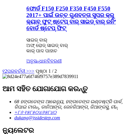
ଫୋର୍ଡ F150 F250 F350 F450 F550
2017+ ପାଇଁ ଉଚ୍ଚ ଗୁଣବତ୍ତା ସୁପର କ୍ରୁ
କ୍ୟାବ୍ ଫୁଟ୍ ଷ୍ଟେପ୍ ବାର୍ ସାଇଡ୍ ବାର୍ ରନିଂ
ବୋର୍ଡ ଷ୍ଟେପ୍ ଫିଟ୍
ସାଇଡ୍ ବାର୍
ଅଫ୍‍ ରୋଡ୍‍ ସାଇଡ୍‍ ବାର୍
କାର୍ ପାଦ ପାହାଚ
ଅନୁସନ୍ଧାନ
ବିବରଣୀ
୧
2
ପରବର୍ତ୍ତୀ >
>>
ପୃଷ୍ଠା 1 / 2
ଆମ ସହିତ ଯୋଗାଯୋଗ କରନ୍ତୁ
68 ହଙ୍ଗଡେଙ୍ଗ ଆଭେନ୍ୟୁ, ହଙ୍ଗଡେଙ୍ଗ ଇଣ୍ଡଷ୍ଟ୍ରି ପାର୍କ,
ଜିପାଇ ଟାଉନ୍, ଡାନିଆଙ୍ଗ, ଜେନଜିଆଙ୍ଗ, ଜିଆଙ୍ଗସୁ, ଚୀନ୍
+୮୬ ୧୫୮୫୦୪୬୫୮୪୦
dukang@jssidestep.com
ନ୍ୟୁଲେଟର