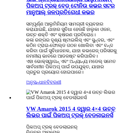
ପିକଅପ୍ ଟ୍ରକ୍ ବେଡ୍ ଟୋନିଉ କଭର ସଟର
ମାନୁଆଲ୍ ଜଳପ୍ରତିରୋଧୀ କଭର
ସମ୍ପୂର୍ଣ୍ଣ ଆଲୁମିନିୟମ ସାମଗ୍ରୀ ବ୍ୟବହାର
କରାଯାଇଛି, ଯାହାର ସୁବିଧା ହେଉଛି ହାଲୁକା ଓଜନ,
ଉଚ୍ଚ ଶକ୍ତି ଏବଂ କ୍ଷରଣ ପ୍ରତିରୋଧ।
କଳା ରଙ୍ଗର ଦୃଶ୍ୟ ଷ୍ଟାଇଲିସ୍ ଏବଂ ସୁନ୍ଦର, ଏବଂ
କଠିନ ଟ୍ରାଇ-ଫୋଲ୍ଡ ଗଠନ ଖୋଲିବା ଏବଂ ବନ୍ଦ
କରିବା ପାଇଁ ସୁବିଧାଜନକ, ଯାହା କଭରେଜ୍ ପରିସରକୁ
ନମନୀୟ ଭାବରେ ଆଡଜଷ୍ଟ କରିପାରିବ।
ଏହା ଭୋକ୍ସୱାଗନ୍ ଏବଂ ଅନ୍ୟାନ୍ୟ ମଡେଲ୍ ସମେତ
ସାର୍ବଜନୀନ ପିକଅପ୍ ପାଇଁ ଉପଯୁକ୍ତ, ଯାହାର
ପ୍ରଚୁର ପ୍ରୟୋଗ ହୋଇପାରେ।
ଅନୁସନ୍ଧାନ
ବିବରଣୀ
VW Amarok 2015 4 ଦ୍ୱାର 4×4 ଉଚ୍ଚ
ଲିଭର ପାଇଁ ପିକଅପ୍ ଟ୍ରକ୍ ବେଡଲାଇନର୍ସ
ପିକଅପ୍ ଟ୍ରକ୍ ବେଡଲାଇନର୍
ଭିଡବ୍ଲୁ ଆମରୋକ୍