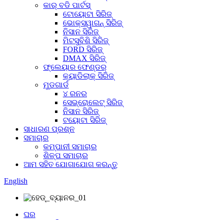
କାର୍ ବଡି ପାର୍ଟସ୍
ଟୋୟୋଟା ସିରିଜ୍
ଭୋକ୍ସୱାଗନ୍ ସିରିଜ୍
ନିସାନ ସିରିଜ୍
ମିଟସୁବିଶି ସିରିଜ୍
FORD ସିରିଜ୍
DMAX ସିରିଜ୍
ଫ୍ଲେୟାର ଫେଣ୍ଡର୍
କ୍ୟାଡିଲାକ୍ ସିରିଜ୍
ମୁଡଗାର୍ଡ
୪ ରନର
ସେଭ୍ରୋଲେଟ୍ ସିରିଜ୍
ନିସାନ ସିରିଜ୍
ଟୟୋଟା ସିରିଜ୍
ସାଧାରଣ ପ୍ରଶ୍ନ
ସମାଚାର
କମ୍ପାନୀ ସମାଚାର
ଶିଳ୍ପ ସମାଚାର
ଆମ ସହିତ ଯୋଗାଯୋଗ କରନ୍ତୁ
English
ଘର