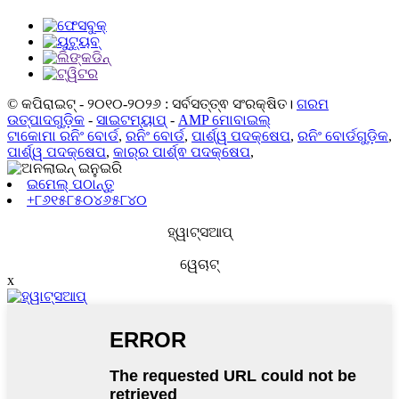
© କପିରାଇଟ୍ - ୨୦୧୦-୨୦୨୬ : ସର୍ବସତ୍ତ୍ଵ ସଂରକ୍ଷିତ।
ଗରମ
ଉତ୍ପାଦଗୁଡ଼ିକ
-
ସାଇଟମ୍ୟାପ୍
-
AMP ମୋବାଇଲ୍
ଟାକୋମା ରନିଂ ବୋର୍ଡ
,
ରନିଂ ବୋର୍ଡ
,
ପାର୍ଶ୍ୱ ପଦକ୍ଷେପ
,
ରନିଂ ବୋର୍ଡଗୁଡ଼ିକ
,
ପାର୍ଶ୍ୱ ପଦକ୍ଷେପ
,
କାର୍‌ର ପାର୍ଶ୍ଵ ପଦକ୍ଷେପ
,
ଇମେଲ୍ ପଠାନ୍ତୁ
+୮୬୧୫୮୫୦୪୬୫୮୪୦
ହ୍ୱାଟ୍ସଆପ୍
ୱେଚାଟ୍
x