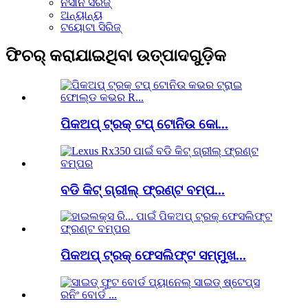
ନିସାନ ସିରିଜ୍
ଅନ୍ୟାନ୍ୟ
ଟୟୋଟା ସିରିଜ୍
ଫିଚର୍ କରାଯାଇଥିବା ଉତ୍ପାଦଗୁଡ଼ିକ
ପିକଅପ୍ ଟ୍ରକ୍ ଟପ୍ ଟୋନିଉ କୋ...
ବଡି କିଟ୍ ଗ୍ରୀଲ୍ ଫ୍ରଣ୍ଟ ବମ୍ପ...
ପିକଅପ୍ ଟ୍ରକ୍ ଫେସଲିଫ୍ଟ ସମ୍ମୁଖ...