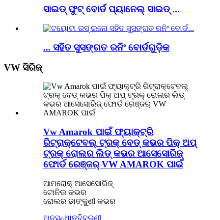
ସାଇଡ୍ ଫୁଟ୍ ବୋର୍ଡ ପ୍ୟାନେଲ୍ ସାଇଡ୍ ...
... ସହିତ ସୁସଙ୍ଗତ ରନିଂ ବୋର୍ଡଗୁଡ଼ିକ
VW ସିରିଜ୍
Vw Amarok ପାଇଁ ଫ୍ୟାକ୍ଟ୍ରି
ରିଟ୍ରାକ୍ଟେବଲ୍ ଟ୍ରକ୍ ବେଡ୍ କଭର ପିକ୍ ଅପ୍
ଟ୍ରକ୍ ରୋଲର ଲିଡ୍ କଭର ଆସେସୋରିଜ୍
ଫୋର୍ଡ ରେଞ୍ଜର୍ VW AMAROK ପାଇଁ
ଆମରୋକ୍ ଆସେସୋରିଜ୍
ଟୋନିଉ କଭର
ରୋଲର ଢାଙ୍କୁଣୀ କଭର
ଅନୁସନ୍ଧାନ
ବିବରଣୀ