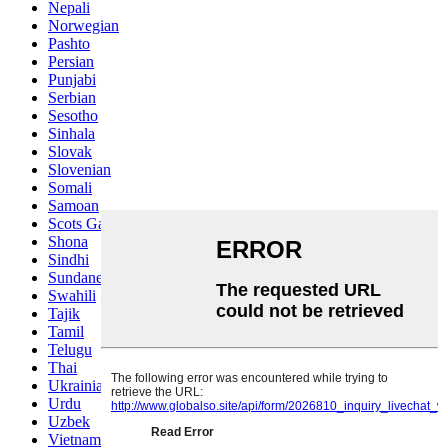
Nepali
Norwegian
Pashto
Persian
Punjabi
Serbian
Sesotho
Sinhala
Slovak
Slovenian
Somali
Samoan
Scots Gaelic
Shona
Sindhi
Sundanese
Swahili
Tajik
Tamil
Telugu
Thai
Ukrainian
Urdu
Uzbek
Vietnamese