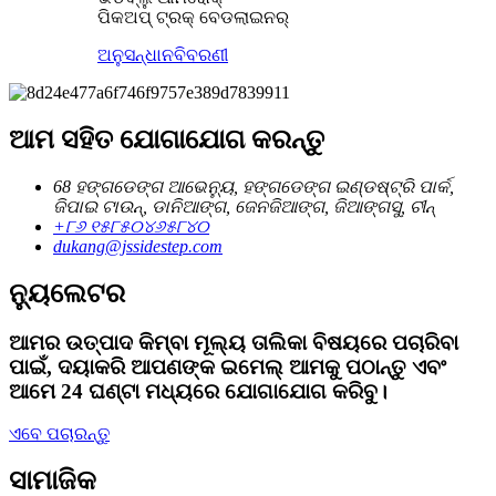
ପିକଅପ୍ ଟ୍ରକ୍ ବେଡଲାଇନର୍
ଅନୁସନ୍ଧାନ
ବିବରଣୀ
ଆମ ସହିତ ଯୋଗାଯୋଗ କରନ୍ତୁ
68 ହଙ୍ଗଡେଙ୍ଗ ଆଭେନ୍ୟୁ, ହଙ୍ଗଡେଙ୍ଗ ଇଣ୍ଡଷ୍ଟ୍ରି ପାର୍କ,
ଜିପାଇ ଟାଉନ୍, ଡାନିଆଙ୍ଗ, ଜେନଜିଆଙ୍ଗ, ଜିଆଙ୍ଗସୁ, ଚୀନ୍
+୮୬ ୧୫୮୫୦୪୬୫୮୪୦
dukang@jssidestep.com
ନ୍ୟୁଲେଟର
ଆମର ଉତ୍ପାଦ କିମ୍ବା ମୂଲ୍ୟ ତାଲିକା ବିଷୟରେ ପଚାରିବା
ପାଇଁ, ଦୟାକରି ଆପଣଙ୍କ ଇମେଲ୍ ଆମକୁ ପଠାନ୍ତୁ ଏବଂ
ଆମେ 24 ଘଣ୍ଟା ମଧ୍ୟରେ ଯୋଗାଯୋଗ କରିବୁ।
ଏବେ ପଚାରନ୍ତୁ
ସାମାଜିକ