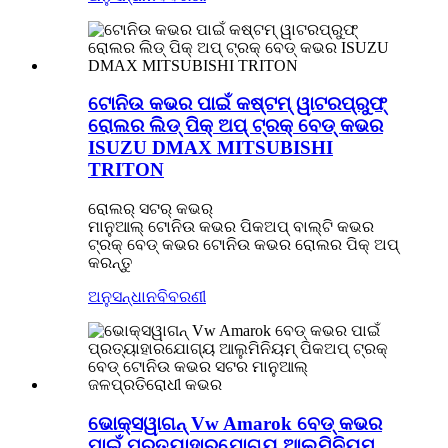
ଟୋନିଉ କଭର ପାଇଁ କଷ୍ଟମ୍ ୱାଟରପ୍ରୁଫ୍
ରୋଲର ଲିଡ୍ ପିକ୍ ଅପ୍ ଟ୍ରକ୍ ବେଡ୍ କଭର
ISUZU DMAX MITSUBISHI
TRITON
ରୋଲର୍‌ ସଟର୍‌ କଭର୍‌
ମାନୁଆଲ୍ ଟୋନିଉ କଭର ପିକଅପ୍ ବାଲ୍ଟି କଭର
ଟ୍ରକ୍ ବେଡ୍ କଭର ଟୋନିଉ କଭର ରୋଲର ପିକ୍ ଅପ୍
କରନ୍ତୁ
ଅନୁସନ୍ଧାନ
ବିବରଣୀ
ଭୋକ୍ସୱାଗନ୍ Vw Amarok ବେଡ୍ କଭର
ପାଇଁ ପ୍ରତ୍ୟାହାରଯୋଗ୍ୟ ଆଲୁମିନିୟମ୍